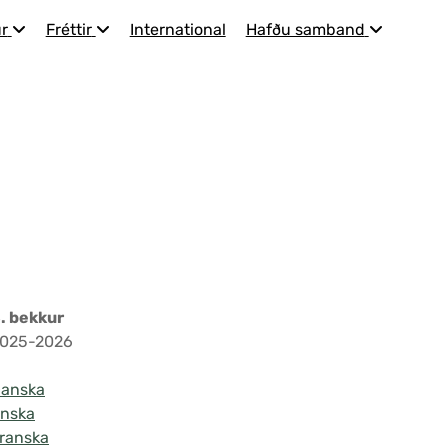
r
Fréttir
International
Hafðu samband
. bekkur
025-2026
anska
nska
ranska