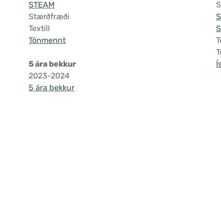
STEAM
S
Stærðfræði
Textíll
S
Tónmennt
T
T
5 ára bekkur
Í
2023-2024
5 ára bekkur