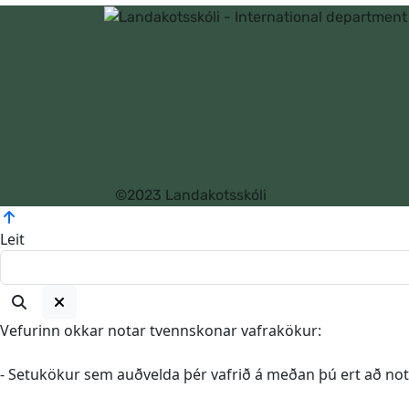
©2023 Landakotsskóli
Leit
Vefurinn okkar notar tvennskonar vafrakökur:
- Setukökur sem auðvelda þér vafrið á meðan þú ert að nota