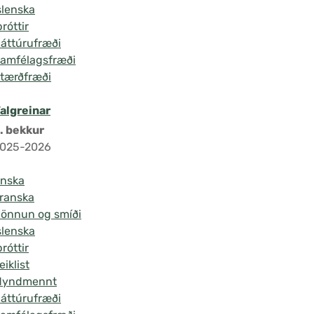
slenska
þróttir
áttúrufræði
amfélagsfræði
tærðfræði
algreinar
. bekkur
025-2026
nska
ranska
önnun og smíði
slenska
þróttir
eiklist
Myndmennt
áttúrufræði