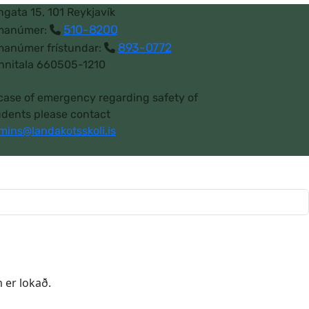
ngata 15, 101 Reykjavík
510-8200
manúmer:
893-0772
manúmer frístundar:
nnitala 660505-1210
 case of emergency regarding safety of
udents please contact
mins@landakotsskoli.is
 er lokað.