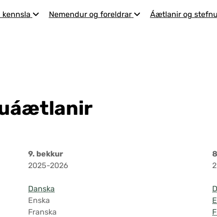
 kennsla
Nemendur og foreldrar
Áætlanir og stefnu
uáætlanir
9. bekkur
8
2025-2026
2
Danska
D
Enska
E
Franska
F