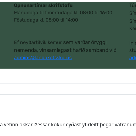
Opnunartímar skrifstofu
Tú
Mánudaga til fimmtudaga kl. 08:00 til 16:00
Sí
Föstudaga kl. 08:00 til 14:00
Sí
Ke
sem varðar öryggi
Ef neyðartilvik kemur
In
nemenda, vinsamlegast hafið samband við
st
admins@landakotsskoli.is
ad
 vefinn okkar. Þessar kökur eyðast yfirleitt þegar vafranum