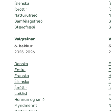
Íslenska
Í
Íþróttir
Í
Náttúrufræði
N
Samfélagsfræði
S
Stærðfræði
S
Valgreinar
V
6. bekkur
5
2025-2026
2
Danska
E
Enska
F
Franska
H
Íslenska
Í
Íþróttir
Í
Leiklist
L
Hönnun og smíði
Myndmennt
N