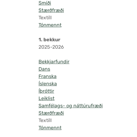
Smíði
Stærðfræði
Textíll
Tónmennt
1. bekkur
2025-2026
Bekkjarfundir
Dans
Franska
Íslenska
Íþróttir
Leiklist
Samfélags- og náttúrufræði
Stærðfræði
Textíll
Tónmennt