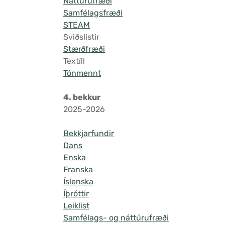
Náttúrufræði
Samfélagsfræði
STEAM
Sviðslistir
Stærðfræði
Textíll
Tónmennt
4. bekkur
2025-2026
Bekkjarfundir
Dans
Enska
Franska
Íslenska
Íþróttir
Leiklist
Samfélags- og náttúrufræði