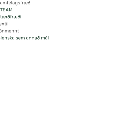
amfélagsfræði
STEAM
tærðfræði
extíll
ónmennt
slenska sem annað mál