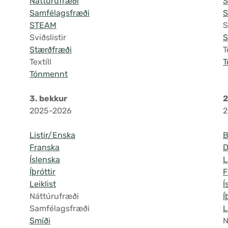
Náttúrufræði
S
Samfélagsfræði
STEAM
S
Sviðslistir
S
Stærðfræði
T
Textíll
T
Tónmennt
3. bekkur
2
2025-2026
2
Listir/Enska
B
Franska
D
Íslenska
L
Íþróttir
F
Leiklist
Í
Náttúrufræði
Í
Samfélagsfræði
L
Smíði
N