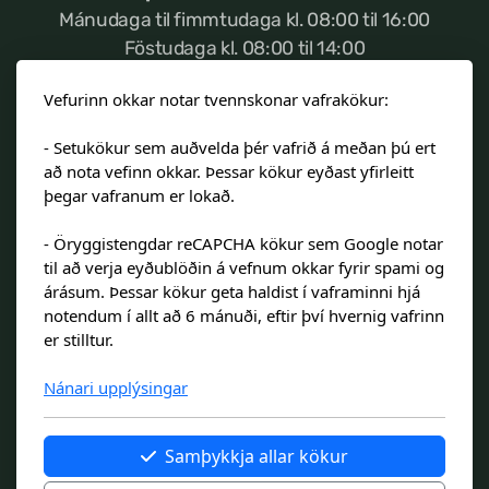
Mánudaga til fimmtudaga kl. 08:00 til 16:00
Stjórnendateymi
Föstudaga kl. 08:00 til 14:00
Skólareglur
Vefurinn okkar notar tvennskonar vafrakökur:
Ef neyðartilvik kemur
sem varðar öryggi
Starfsáætlun
- Setukökur sem auðvelda þér vafrið á meðan þú ert
nemenda, vinsamlegast hafið samband við
að nota vefinn okkar. Þessar kökur eyðast yfirleitt
admins@landakotsskoli.is
Frístund
þegar vafranum er lokað.
Upplýsingar um innritun
- Öryggistengdar reCAPCHA kökur sem Google notar
Túngata 15, 101 Reykjavík
til að verja eyðublöðin á vefnum okkar fyrir spami og
Skólagjöld
Símanúmer:
510-8200
árásum. Þessar kökur geta haldist í vaframinni hjá
notendum í allt að 6 mánuði, eftir því hvernig vafrinn
Símanúmer frístundar:
893-0772
er stilltur.
Kennitala 660505-1210
Nánari upplýsingar
Námsmat
In case of emergency regarding safety of
students please contact
Læsi
Samþykkja allar kökur
admins@landakotsskoli.is