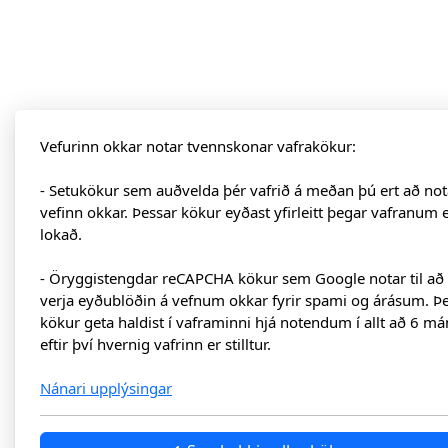
Vefurinn okkar notar tvennskonar vafrakökur:
- Setukökur sem auðvelda þér vafrið á meðan þú ert að not
vefinn okkar. Þessar kökur eyðast yfirleitt þegar vafranum 
lokað.
- Öryggistengdar reCAPCHA kökur sem Google notar til að
verja eyðublöðin á vefnum okkar fyrir spami og árásum. Þ
kökur geta haldist í vaframinni hjá notendum í allt að 6 má
eftir því hvernig vafrinn er stilltur.
Nánari upplýsingar