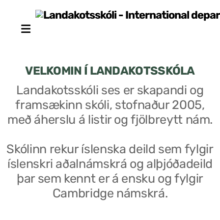
VELKOMIN Í LANDAKOTSSKÓLA
Landakotsskóli ses er skapandi og
framsækinn skóli, stofnaður 2005,
Stjórn sjálfseignarstofnunar
með áherslu á listir og fjölbreytt nám.
Um skólann
Skólinn rekur íslenska deild sem fylgir
Skólaráð
íslenskri aðalnámskrá og alþjóðadeild
Fundargerðir skólaráðs
þar sem kennt er á ensku og fylgir
Cambridge námskrá.
Starfsfólk
Starfslýsingar