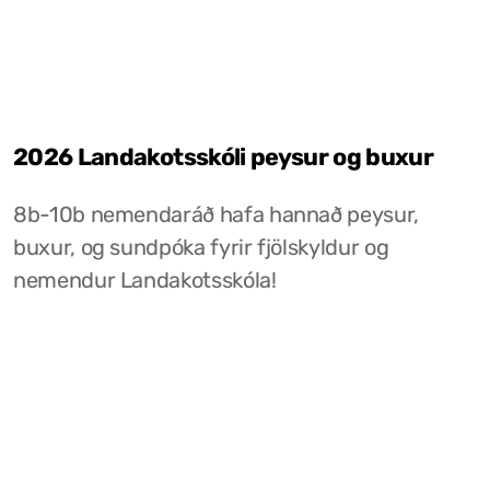
2026 Landakotsskóli peysur og buxur
8b-10b nemendaráð hafa hannað peysur,
buxur, og sundpóka fyrir fjölskyldur og
nemendur Landakotsskóla!