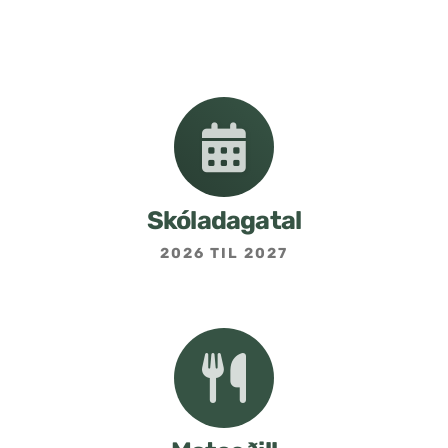
Nemendafélag
Bekkjarfulltrúar
Samstarf heimilis og skóla
Áætlanir og stefnur
Skóladagatal
2026 TIL 2027
Fréttabréf frá skólastjóra
Allar fréttir