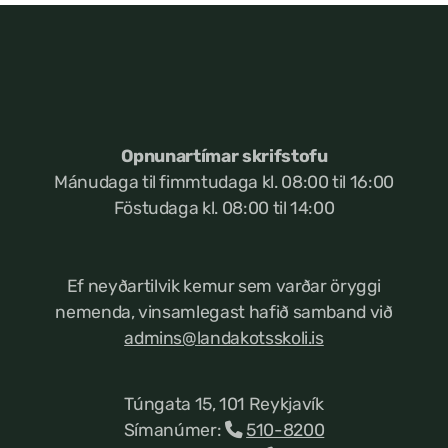
Opnunartímar skrifstofu
Mánudaga til fimmtudaga kl. 08:00 til 16:00
Föstudaga kl. 08:00 til 14:00
Ef neyðartilvik kemur
sem varðar öryggi
nemenda, vinsamlegast hafið samband við
admins@landakotsskoli.is
Túngata 15, 101 Reykjavík
Símanúmer:
510-8200