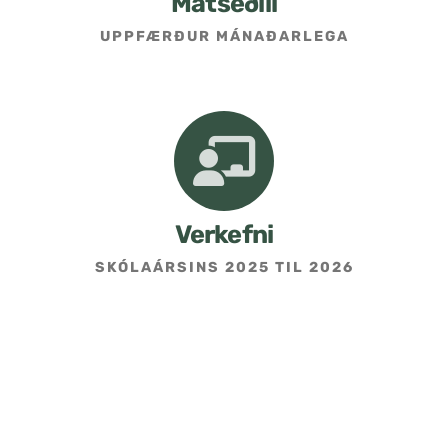
Matseðill
UPPFÆRÐUR MÁNAÐARLEGA
Umsókn um skólavist
Hafðu samband
Kennarasíða
Verkefni
SKÓLAÁRSINS 2025 TIL 2026