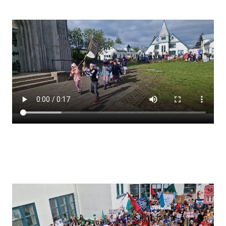
Stjórnendateymi
Skólareglur
Starfsáætlun
Frístund
Upplýsingar um innritun
Skólagjöld
Námsmat
Læsi