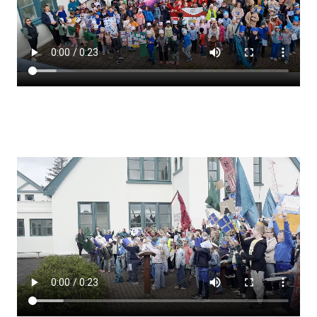
Lestrarheftin
Náms- og kennsluáætlanir
Námsráðgjafi
Samsöngur
Stoðþjónusta
Stundaskrár
Valgreinar
Umsókn um val utanskóla
Foreldrafélag