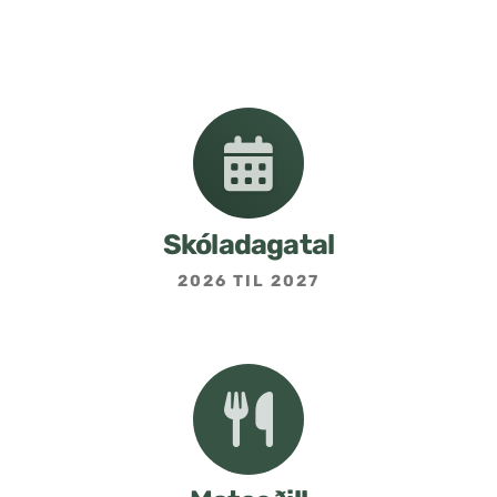
Nemendafélag
Bekkjarfulltrúar
Samstarf heimilis og skóla
Áætlanir og stefnur
Skóladagatal
2026 TIL 2027
Fréttabréf frá skólastjóra
Allar fréttir