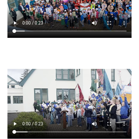
Lestrarheftin
Náms- og kennsluáætlanir
Námsráðgjafi
Samsöngur
Stoðþjónusta
Stundaskrár
Valgreinar
Umsókn um val utanskóla
Foreldrafélag