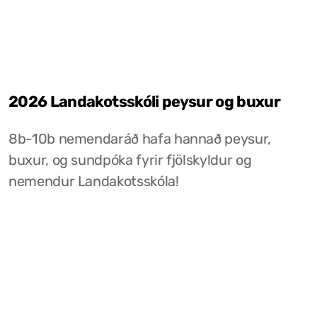
2026 Landakotsskóli peysur og buxur
8b-10b nemendaráð hafa hannað peysur,
buxur, og sundpóka fyrir fjölskyldur og
nemendur Landakotsskóla!