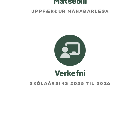
Matseðill
UPPFÆRÐUR MÁNAÐARLEGA
Umsókn um skólavist
Hafðu samband
Kennarasíða
Verkefni
SKÓLAÁRSINS 2025 TIL 2026