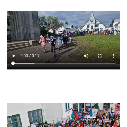
Stjórnendateymi
Skólareglur
Starfsáætlun
Frístund
Upplýsingar um innritun
Skólagjöld
Námsmat
Læsi