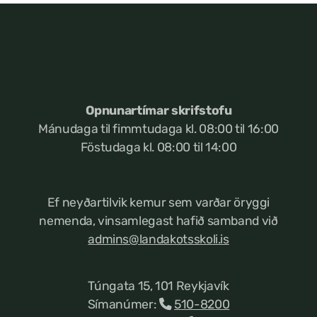
Opnunartímar skrifstofu
Mánudaga til fimmtudaga kl. 08:00 til 16:00
Föstudaga kl. 08:00 til 14:00
Ef neyðartilvik kemur
sem varðar öryggi
nemenda, vinsamlegast hafið samband við
admins@landakotsskoli.is
Túngata 15, 101 Reykjavík
Símanúmer:
510-8200