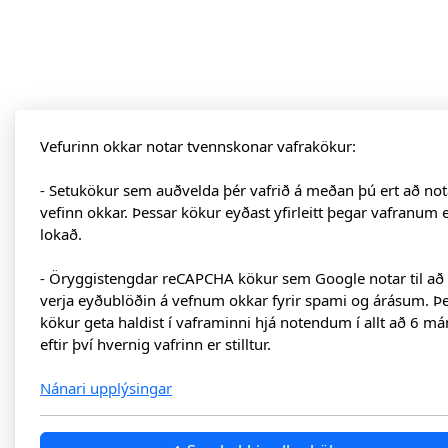
Vefurinn okkar notar tvennskonar vafrakökur:
- Setukökur sem auðvelda þér vafrið á meðan þú ert að not
vefinn okkar. Þessar kökur eyðast yfirleitt þegar vafranum 
lokað.
- Öryggistengdar reCAPCHA kökur sem Google notar til að
verja eyðublöðin á vefnum okkar fyrir spami og árásum. Þ
kökur geta haldist í vaframinni hjá notendum í allt að 6 má
eftir því hvernig vafrinn er stilltur.
Nánari upplýsingar