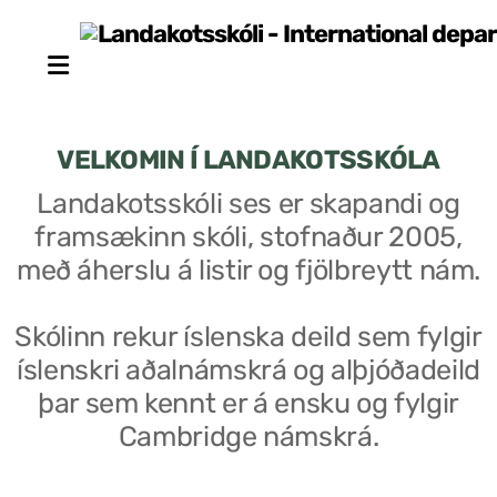
VELKOMIN Í LANDAKOTSSKÓLA
Landakotsskóli ses er skapandi og
framsækinn skóli, stofnaður 2005,
Stjórn sjálfseignarstofnunar
með áherslu á listir og fjölbreytt nám.
Um skólann
Skólinn rekur íslenska deild sem fylgir
Skólaráð
íslenskri aðalnámskrá og alþjóðadeild
Fundargerðir skólaráðs
þar sem kennt er á ensku og fylgir
Cambridge námskrá.
Starfsfólk
Starfslýsingar