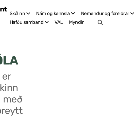
Skólinn
Nám og kennsla
Nemendur og foreldrar
VAL
Myndir
Hafðu samband
ÓLA
 er
kinn
, með
breytt