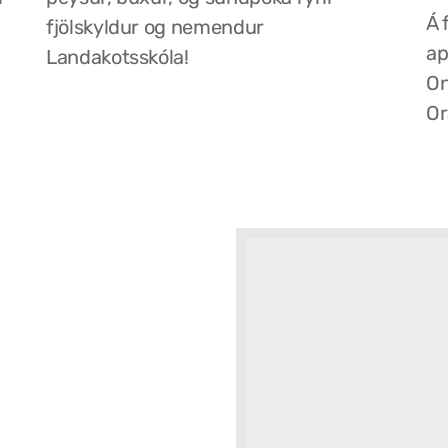
Á 
fjölskyldur og nemendur
ap
Landakotsskóla!
On
Or