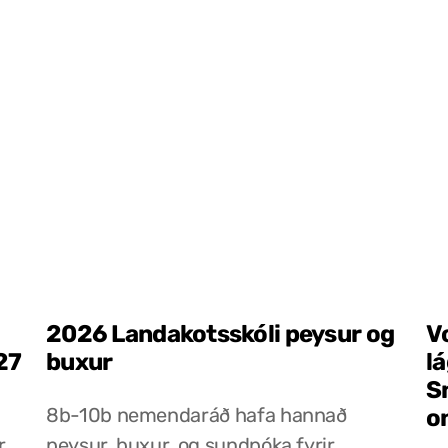
2026 Landakotsskóli peysur og
V
27
buxur
l
S
8b-10b nemendaráð hafa hannað
o
r
peysur, buxur, og sundpóka fyrir