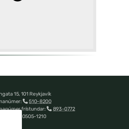
ngata 15, 101 Reykjavík
manúmer:
510-8200
manúmer frístundar:
893-0772
nnitala 660505-1210