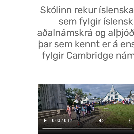
Skólinn rekur íslenska
sem fylgir íslensk
aðalnámskrá og alþjóð
þar sem kennt er á en
fylgir Cambridge nám