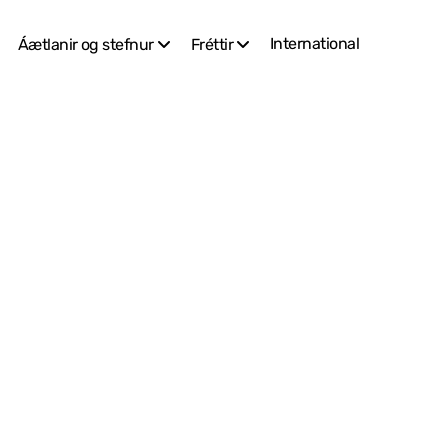
International
Áætlanir og stefnur
Fréttir