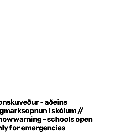
onskuveður - aðeins
ágmarksopnun í skólum //
now warning - schools open
nly for emergencies