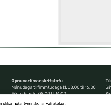
Opnunartímar skrifstofu
Tú
Mánudaga til fimmtudaga kl. 08:00 til 16:00
Sí
Föstudaga kl. 08:00 til 14:00
Sí
Ke
n okkar notar tvennskonar vafrakökur: