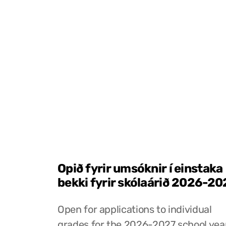
Opið fyrir umsóknir í einstaka
bekki fyrir skólaárið 2026-20
Open for applications to individual
grades for the 2026-2027 school yea