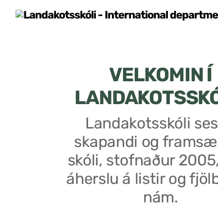
VELKOMIN Í
LANDAKOTSSK
Landakotsskóli ses
skapandi og framsæ
skóli, stofnaður 2005
áherslu á listir og fjöl
nám.