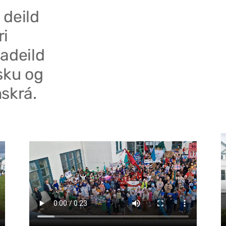
 deild
ri
adeild
sku og
skrá.