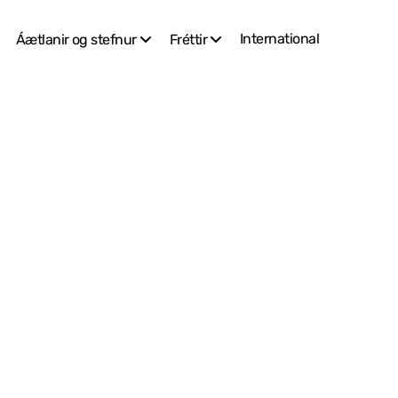
International
Áætlanir og stefnur
Fréttir