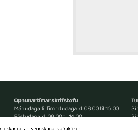
Opnunartímar skrifstofu
Tú
Mánudaga til fimmtudaga kl. 08:00 til 16:00
Sí
Föstudaga kl. 08:00 til 14:00
Sí
Ke
n okkar notar tvennskonar vafrakökur: