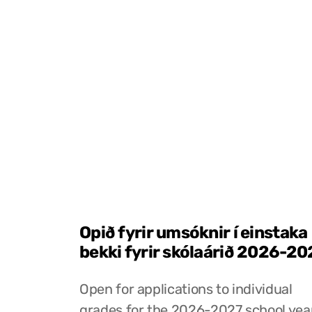
Opið fyrir umsóknir í einstaka
bekki fyrir skólaárið 2026-20
Open for applications to individual
grades for the 2026-2027 school yea