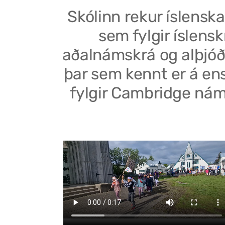
Skólinn rekur íslenska
sem fylgir íslensk
aðalnámskrá og alþjóð
þar sem kennt er á en
fylgir Cambridge nám