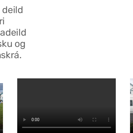
 deild
ri
adeild
sku og
skrá.