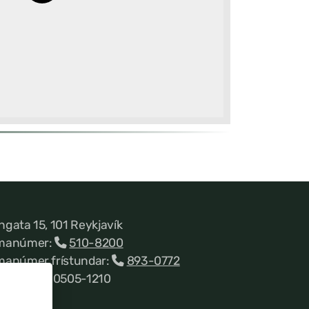
ngata 15, 101 Reykjavík
manúmer:
510-8200
manúmer frístundar:
893-0772
nnitala 660505-1210