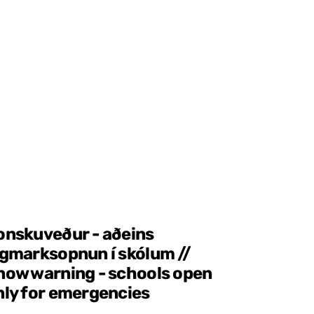
onskuveður - aðeins
ágmarksopnun í skólum //
now warning - schools open
nly for emergencies