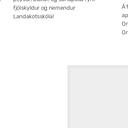
Á 
fjölskyldur og nemendur
ap
Landakotsskóla!
On
Or