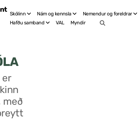
Skólinn
Nám og kennsla
Nemendur og foreldrar
VAL
Myndir
Hafðu samband
ÓLA
 er
kinn
, með
breytt