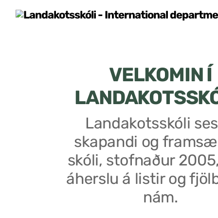
VELKOMIN Í
LANDAKOTSSK
Landakotsskóli ses
skapandi og framsæ
skóli, stofnaður 2005
áherslu á listir og fjöl
nám.