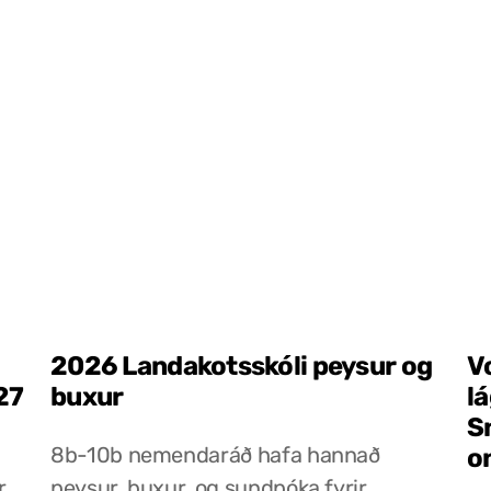
2026 Landakotsskóli peysur og
V
27
buxur
l
S
8b-10b nemendaráð hafa hannað
o
r
peysur, buxur, og sundpóka fyrir