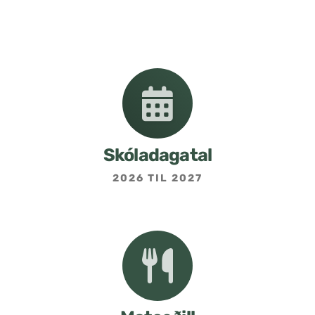
Nemendafélag
Bekkjarfulltrúar
Samstarf heimilis og skóla
Áætlanir og stefnur
Skóladagatal
2026 TIL 2027
Fréttabréf frá skólastjóra
Allar fréttir