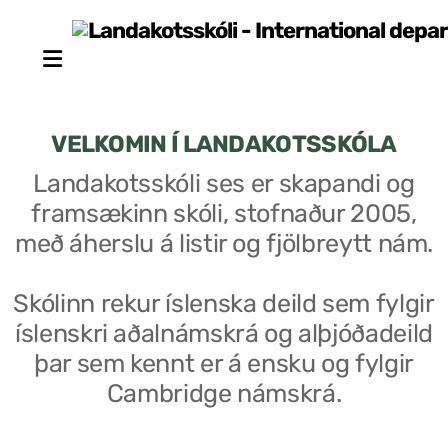
VELKOMIN Í LANDAKOTSSKÓLA
Landakotsskóli ses er skapandi og
framsækinn skóli, stofnaður 2005,
Stjórn sjálfseignarstofnunar
með áherslu á listir og fjölbreytt nám.
Um skólann
Skólinn rekur íslenska deild sem fylgir
Skólaráð
íslenskri aðalnámskrá og alþjóðadeild
Fundargerðir skólaráðs
þar sem kennt er á ensku og fylgir
Cambridge námskrá.
Starfsfólk
Starfslýsingar