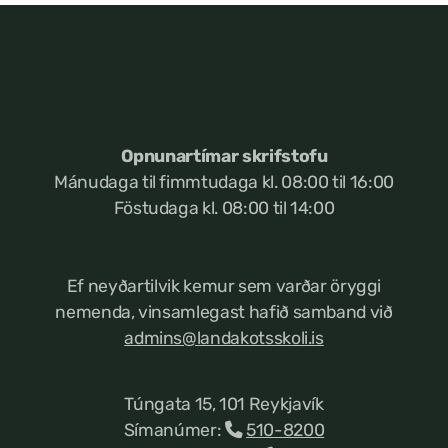
Opnunartímar skrifstofu
Mánudaga til fimmtudaga kl. 08:00 til 16:00
Föstudaga kl. 08:00 til 14:00
Ef neyðartilvik kemur
sem varðar öryggi
nemenda, vinsamlegast hafið samband við
admins@landakotsskoli.is
Túngata 15, 101 Reykjavík
Símanúmer:
510-8200