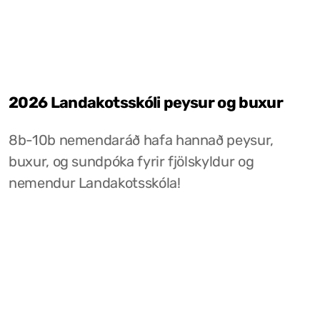
2026 Landakotsskóli peysur og buxur
8b-10b nemendaráð hafa hannað peysur,
buxur, og sundpóka fyrir fjölskyldur og
nemendur Landakotsskóla!