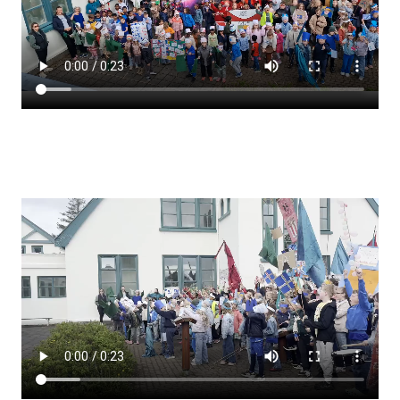
Lestrarheftin
Náms- og kennsluáætlanir
Námsráðgjafi
Samsöngur
Stoðþjónusta
Stundaskrár
Valgreinar
Umsókn um val utanskóla
Foreldrafélag