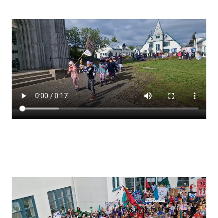
Stjórnendateymi
Skólareglur
Starfsáætlun
Frístund
Upplýsingar um innritun
Skólagjöld
Námsmat
Læsi