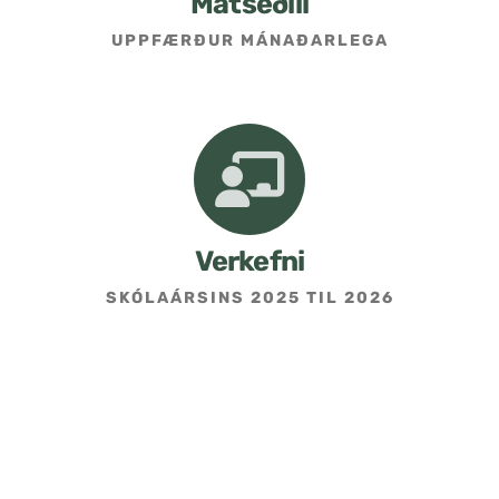
Matseðill
UPPFÆRÐUR MÁNAÐARLEGA
Umsókn um skólavist
Hafðu samband
Kennarasíða
Verkefni
SKÓLAÁRSINS 2025 TIL 2026