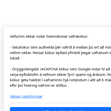
Vefurinn okkar notar tvennskonar vafrakökur:
- Setukökur sem auðvelda þér vafrið á meðan þú ert að not
vefinn okkar. Þessar kökur eyðast yfirleitt þegar vafranum 
lokað.
- Öryggistengdar reCAPCHA kökur sem Google notar til að
verja eyðublöðin á vefnum okkar fyrir spami og árásum. Þ
kökur geta haldist í vaframinni hjá notendum í allt að 6 má
eftir því hvernig vafrinn er stilltur.
Nánari upplýsingar