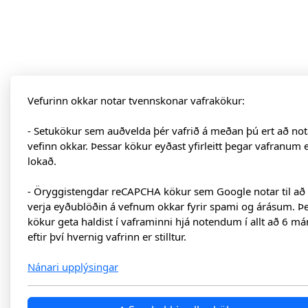
Vefurinn okkar notar tvennskonar vafrakökur:
- Setukökur sem auðvelda þér vafrið á meðan þú ert að not
vefinn okkar. Þessar kökur eyðast yfirleitt þegar vafranum 
lokað.
- Öryggistengdar reCAPCHA kökur sem Google notar til að
verja eyðublöðin á vefnum okkar fyrir spami og árásum. Þ
kökur geta haldist í vaframinni hjá notendum í allt að 6 má
eftir því hvernig vafrinn er stilltur.
Nánari upplýsingar