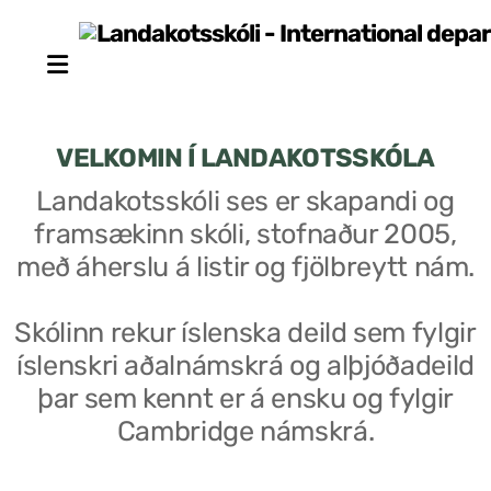
VELKOMIN Í LANDAKOTSSKÓLA
Landakotsskóli ses er skapandi og
framsækinn skóli, stofnaður 2005,
Stjórn sjálfseignarstofnunar
með áherslu á listir og fjölbreytt nám.
Um skólann
Skólinn rekur íslenska deild sem fylgir
Skólaráð
íslenskri aðalnámskrá og alþjóðadeild
Fundargerðir skólaráðs
þar sem kennt er á ensku og fylgir
Cambridge námskrá.
Starfsfólk
Starfslýsingar