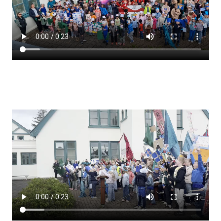
Lestrarheftin
Náms- og kennsluáætlanir
Námsráðgjafi
Samsöngur
Stoðþjónusta
Stundaskrár
Valgreinar
Umsókn um val utanskóla
Foreldrafélag