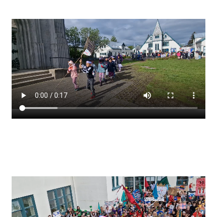
Stjórnendateymi
Skólareglur
Starfsáætlun
Frístund
Upplýsingar um innritun
Skólagjöld
Námsmat
Læsi