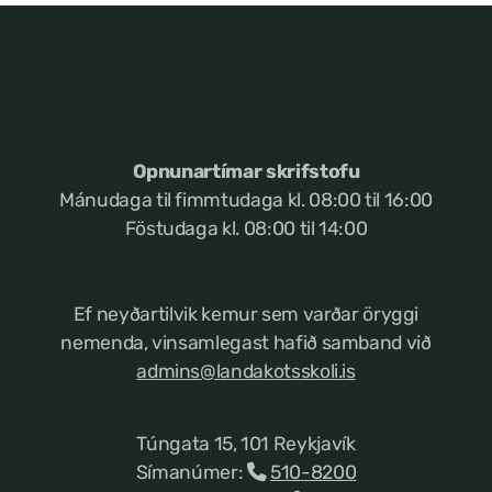
Opnunartímar skrifstofu
Mánudaga til fimmtudaga kl. 08:00 til 16:00
Föstudaga kl. 08:00 til 14:00
Ef neyðartilvik kemur
sem varðar öryggi
nemenda, vinsamlegast hafið samband við
admins@landakotsskoli.is
Túngata 15, 101 Reykjavík
Símanúmer:
510-8200