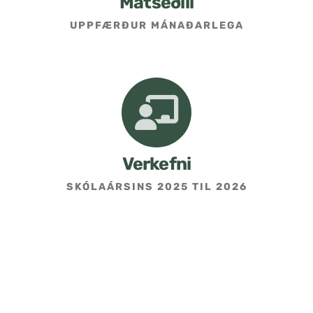
Matseðill
UPPFÆRÐUR MÁNAÐARLEGA
Umsókn um skólavist
Hafðu samband
Kennarasíða
Verkefni
SKÓLAÁRSINS 2025 TIL 2026