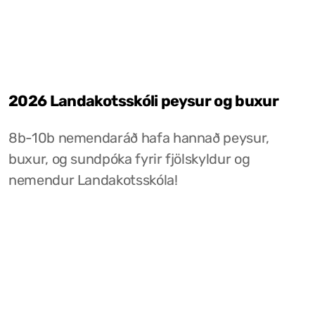
2026 Landakotsskóli peysur og buxur
8b-10b nemendaráð hafa hannað peysur,
buxur, og sundpóka fyrir fjölskyldur og
nemendur Landakotsskóla!