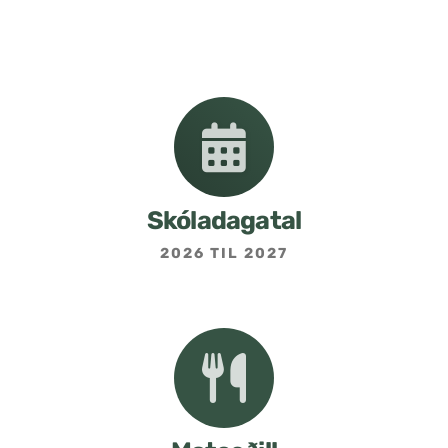
Nemendafélag
Bekkjarfulltrúar
Samstarf heimilis og skóla
Áætlanir og stefnur
Skóladagatal
2026 TIL 2027
Fréttabréf frá skólastjóra
Allar fréttir