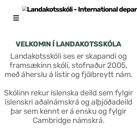
VELKOMIN Í LANDAKOTSSKÓLA
Landakotsskóli ses er skapandi og
framsækinn skóli, stofnaður 2005,
Stjórn sjálfseignarstofnunar
með áherslu á listir og fjölbreytt nám.
Um skólann
Skólinn rekur íslenska deild sem fylgir
Skólaráð
íslenskri aðalnámskrá og alþjóðadeild
Fundargerðir skólaráðs
þar sem kennt er á ensku og fylgir
Cambridge námskrá.
Starfsfólk
Starfslýsingar