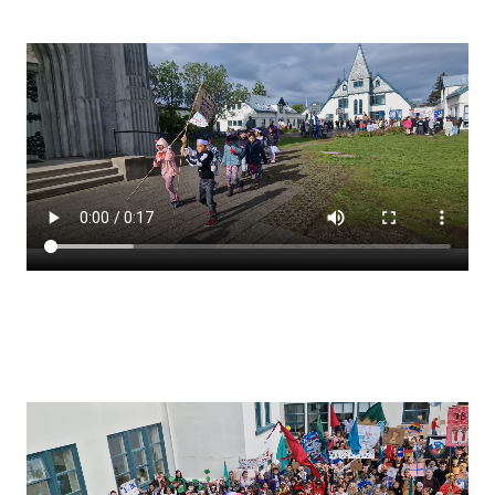
Stjórnendateymi
Skólareglur
Starfsáætlun
Frístund
Upplýsingar um innritun
Skólagjöld
Námsmat
Læsi