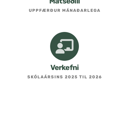
Matseðill
UPPFÆRÐUR MÁNAÐARLEGA
Umsókn um skólavist
Hafðu samband
Kennarasíða
Verkefni
SKÓLAÁRSINS 2025 TIL 2026