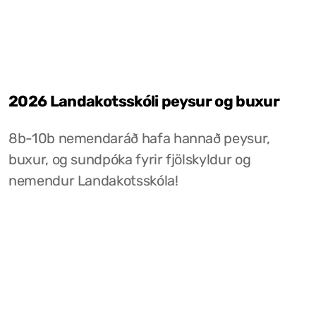
2026 Landakotsskóli peysur og buxur
8b-10b nemendaráð hafa hannað peysur,
buxur, og sundpóka fyrir fjölskyldur og
nemendur Landakotsskóla!