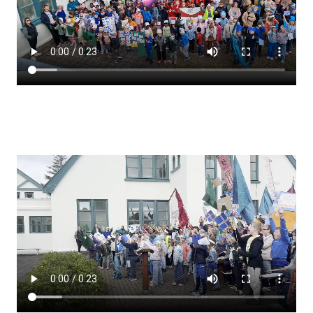
Lestrarheftin
Náms- og kennsluáætlanir
Námsráðgjafi
Samsöngur
Stoðþjónusta
Stundaskrár
Valgreinar
Umsókn um val utanskóla
Foreldrafélag