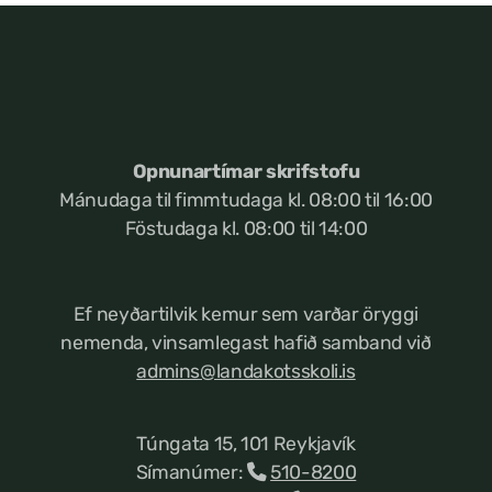
Opnunartímar skrifstofu
Mánudaga til fimmtudaga kl. 08:00 til 16:00
Föstudaga kl. 08:00 til 14:00
Ef neyðartilvik kemur
sem varðar öryggi
nemenda, vinsamlegast hafið samband við
admins@landakotsskoli.is
Túngata 15, 101 Reykjavík
Símanúmer:
510-8200