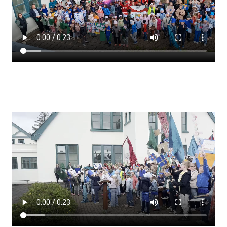
Lestrarheftin
Náms- og kennsluáætlanir
Námsráðgjafi
Samsöngur
Stoðþjónusta
Stundaskrár
Valgreinar
Umsókn um val utanskóla
Foreldrafélag