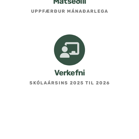
Matseðill
UPPFÆRÐUR MÁNAÐARLEGA
Umsókn um skólavist
Hafðu samband
Kennarasíða
Verkefni
SKÓLAÁRSINS 2025 TIL 2026