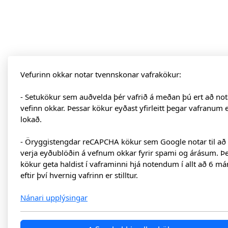
Vefurinn okkar notar tvennskonar vafrakökur:
- Setukökur sem auðvelda þér vafrið á meðan þú ert að not
vefinn okkar. Þessar kökur eyðast yfirleitt þegar vafranum 
lokað.
- Öryggistengdar reCAPCHA kökur sem Google notar til að
verja eyðublöðin á vefnum okkar fyrir spami og árásum. Þ
kökur geta haldist í vaframinni hjá notendum í allt að 6 má
eftir því hvernig vafrinn er stilltur.
Nánari upplýsingar