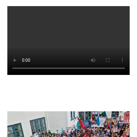
Stjórnendateymi
Skólareglur
Starfsáætlun
Frístund
Upplýsingar um innritun
Skólagjöld
Námsmat
Læsi