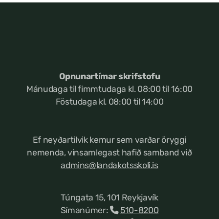
Opnunartímar skrifstofu
Mánudaga til fimmtudaga kl. 08:00 til 16:00
Föstudaga kl. 08:00 til 14:00
Ef neyðartilvik kemur
sem varðar öryggi
nemenda, vinsamlegast hafið samband við
admins@landakotsskoli.is
Túngata 15, 101 Reykjavík
Símanúmer:
510-8200