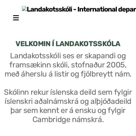
VELKOMIN Í LANDAKOTSSKÓLA
Landakotsskóli ses er skapandi og
framsækinn skóli, stofnaður 2005,
Stjórn sjálfseignarstofnunar
með áherslu á listir og fjölbreytt nám.
Um skólann
Skólinn rekur íslenska deild sem fylgir
Skólaráð
íslenskri aðalnámskrá og alþjóðadeild
Fundargerðir skólaráðs
þar sem kennt er á ensku og fylgir
Cambridge námskrá.
Starfsfólk
Starfslýsingar