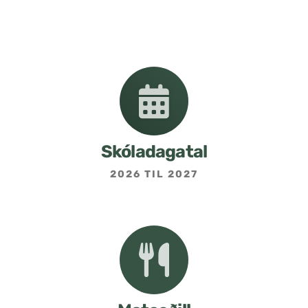
Nemendafélag
Bekkjarfulltrúar
Samstarf heimilis og skóla
Áætlanir og stefnur
Skóladagatal
2026 TIL 2027
Fréttabréf frá skólastjóra
Allar fréttir