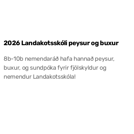
2026 Landakotsskóli peysur og buxur
8b-10b nemendaráð hafa hannað peysur,
buxur, og sundpóka fyrir fjölskyldur og
nemendur Landakotsskóla!