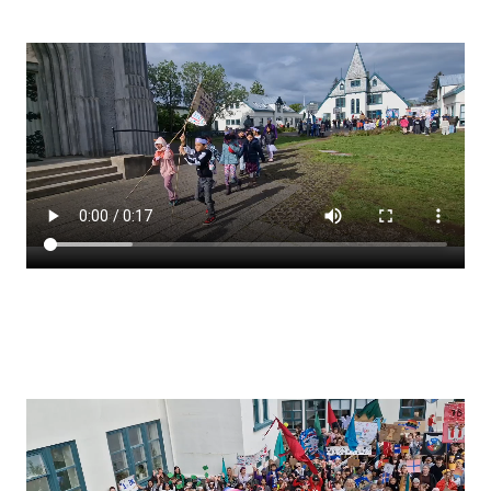
Stjórnendateymi
Skólareglur
Starfsáætlun
Frístund
Upplýsingar um innritun
Skólagjöld
Námsmat
Læsi