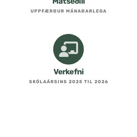
Matseðill
UPPFÆRÐUR MÁNAÐARLEGA
Umsókn um skólavist
Hafðu samband
Kennarasíða
Verkefni
SKÓLAÁRSINS 2025 TIL 2026