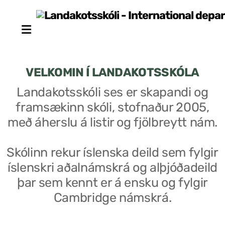
VELKOMIN Í LANDAKOTSSKÓLA
Landakotsskóli ses er skapandi og
framsækinn skóli, stofnaður 2005,
Stjórn sjálfseignarstofnunar
með áherslu á listir og fjölbreytt nám.
Um skólann
Skólinn rekur íslenska deild sem fylgir
Skólaráð
íslenskri aðalnámskrá og alþjóðadeild
Fundargerðir skólaráðs
þar sem kennt er á ensku og fylgir
Cambridge námskrá.
Starfsfólk
Starfslýsingar