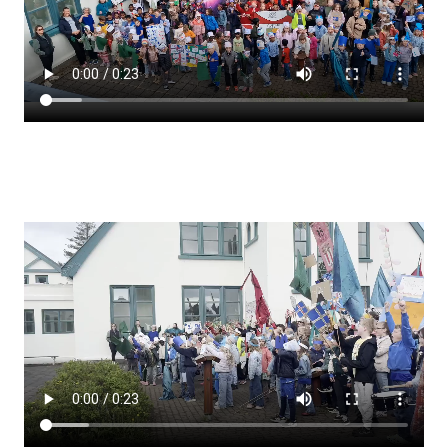
Lestrarheftin
Náms- og kennsluáætlanir
Námsráðgjafi
Samsöngur
Stoðþjónusta
Stundaskrár
Valgreinar
Umsókn um val utanskóla
Foreldrafélag