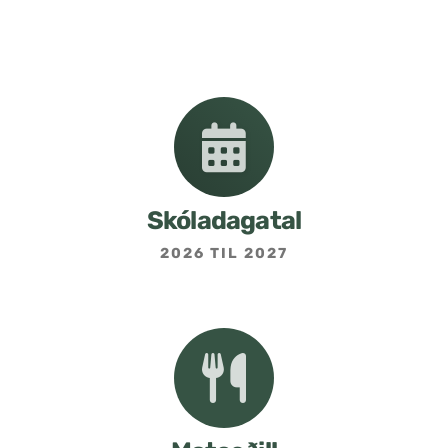
Nemendafélag
Bekkjarfulltrúar
Samstarf heimilis og skóla
Áætlanir og stefnur
Skóladagatal
2026 TIL 2027
Fréttabréf frá skólastjóra
Allar fréttir