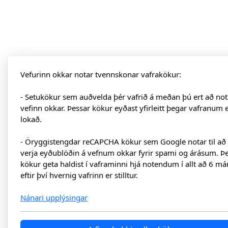
Vefurinn okkar notar tvennskonar vafrakökur:
- Setukökur sem auðvelda þér vafrið á meðan þú ert að not
vefinn okkar. Þessar kökur eyðast yfirleitt þegar vafranum 
lokað.
- Öryggistengdar reCAPCHA kökur sem Google notar til að
verja eyðublöðin á vefnum okkar fyrir spami og árásum. Þ
kökur geta haldist í vaframinni hjá notendum í allt að 6 má
eftir því hvernig vafrinn er stilltur.
Nánari upplýsingar