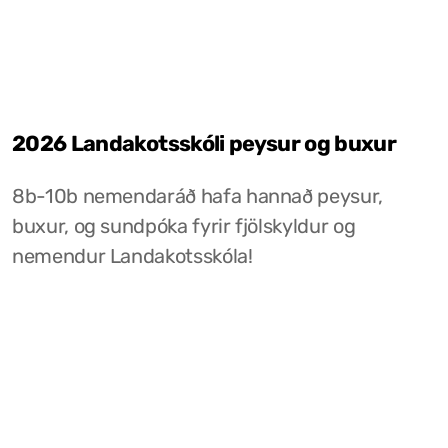
2026 Landakotsskóli peysur og buxur
8b-10b nemendaráð hafa hannað peysur,
buxur, og sundpóka fyrir fjölskyldur og
nemendur Landakotsskóla!