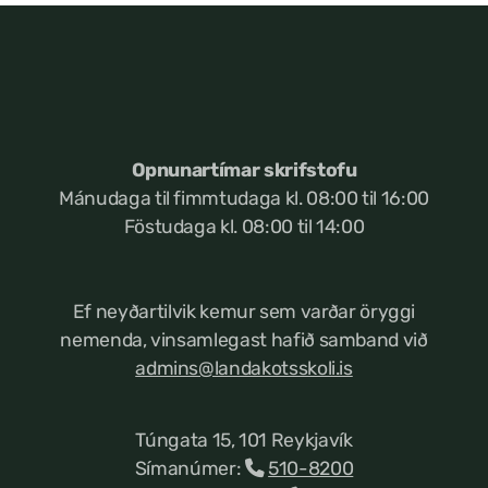
Opnunartímar skrifstofu
Mánudaga til fimmtudaga kl. 08:00 til 16:00
Föstudaga kl. 08:00 til 14:00
Ef neyðartilvik kemur
sem varðar öryggi
nemenda, vinsamlegast hafið samband við
admins@landakotsskoli.is
Túngata 15, 101 Reykjavík
Símanúmer:
510-8200