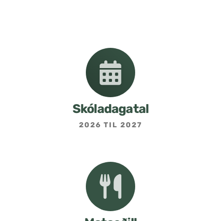
Nemendafélag
Bekkjarfulltrúar
Samstarf heimilis og skóla
Áætlanir og stefnur
Skóladagatal
2026 TIL 2027
Fréttabréf frá skólastjóra
Allar fréttir