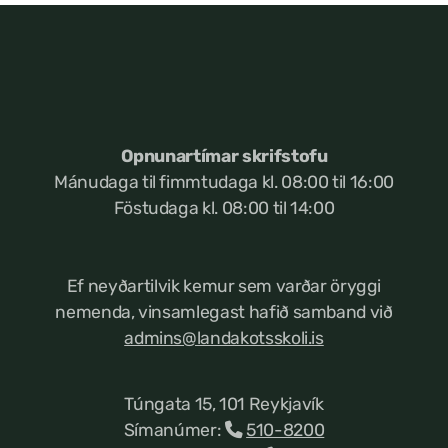
Opnunartímar skrifstofu
Mánudaga til fimmtudaga kl. 08:00 til 16:00
Föstudaga kl. 08:00 til 14:00
Ef neyðartilvik kemur
sem varðar öryggi
nemenda, vinsamlegast hafið samband við
admins@landakotsskoli.is
Túngata 15, 101 Reykjavík
Símanúmer:
510-8200