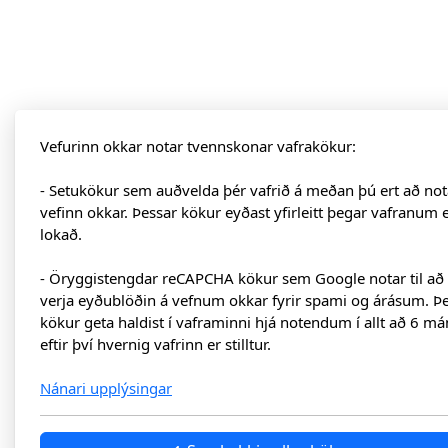
Vefurinn okkar notar tvennskonar vafrakökur:
- Setukökur sem auðvelda þér vafrið á meðan þú ert að not
vefinn okkar. Þessar kökur eyðast yfirleitt þegar vafranum 
lokað.
- Öryggistengdar reCAPCHA kökur sem Google notar til að
verja eyðublöðin á vefnum okkar fyrir spami og árásum. Þ
kökur geta haldist í vaframinni hjá notendum í allt að 6 má
eftir því hvernig vafrinn er stilltur.
Nánari upplýsingar