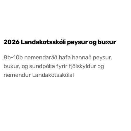
2026 Landakotsskóli peysur og buxur
8b-10b nemendaráð hafa hannað peysur,
buxur, og sundpóka fyrir fjölskyldur og
nemendur Landakotsskóla!