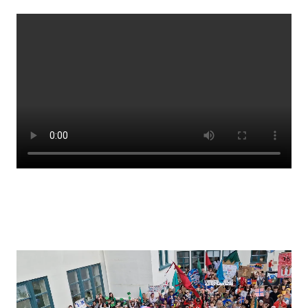
Stjórnendateymi
Skólareglur
Starfsáætlun
Frístund
Upplýsingar um innritun
Skólagjöld
Námsmat
Læsi