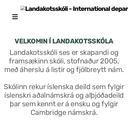
VELKOMIN Í LANDAKOTSSKÓLA
Landakotsskóli ses er skapandi og
framsækinn skóli, stofnaður 2005,
Stjórn sjálfseignarstofnunar
með áherslu á listir og fjölbreytt nám.
Um skólann
Skólinn rekur íslenska deild sem fylgir
Skólaráð
íslenskri aðalnámskrá og alþjóðadeild
Fundargerðir skólaráðs
þar sem kennt er á ensku og fylgir
Cambridge námskrá.
Starfsfólk
Starfslýsingar