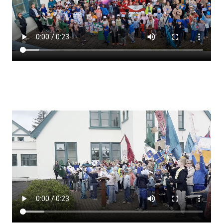
Lestrarheftin
Náms- og kennsluáætlanir
Námsráðgjafi
Samsöngur
Stoðþjónusta
Stundaskrár
Valgreinar
Umsókn um val utanskóla
Foreldrafélag