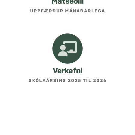
Matseðill
UPPFÆRÐUR MÁNAÐARLEGA
Umsókn um skólavist
Hafðu samband
Kennarasíða
Verkefni
SKÓLAÁRSINS 2025 TIL 2026