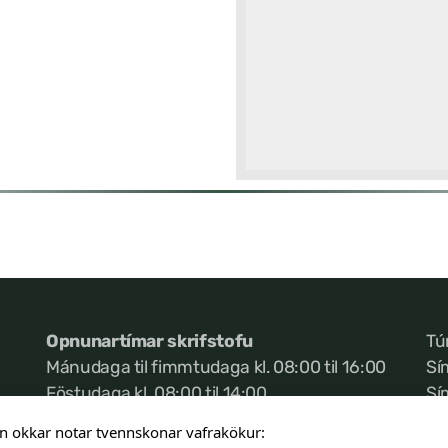
Opnunartímar skrifstofu
Tú
Mánudaga til fimmtudaga kl. 08:00 til 16:00
Sí
Föstudaga kl. 08:00 til 14:00
Sí
Ke
n okkar notar tvennskonar vafrakökur: