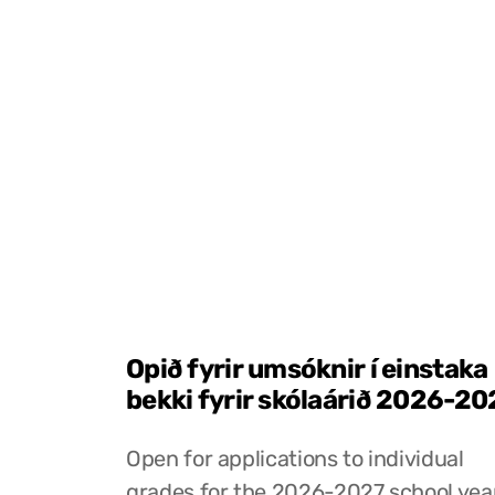
Opið fyrir umsóknir í einstaka
bekki fyrir skólaárið 2026-20
Open for applications to individual
grades for the 2026-2027 school yea