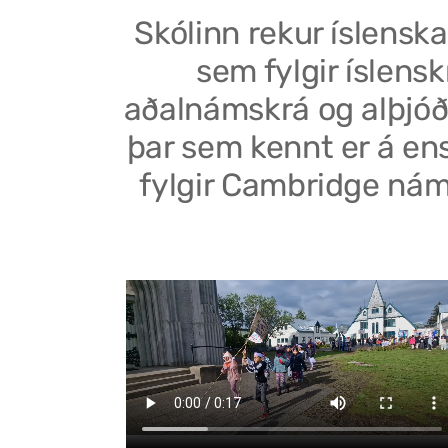
Skólinn rekur íslenska
sem fylgir íslensk
aðalnámskrá og alþjóð
þar sem kennt er á en
fylgir Cambridge nám