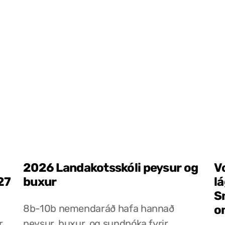
2026 Landakotsskóli peysur og
V
27
buxur
l
S
8b-10b nemendaráð hafa hannað
o
r
peysur, buxur, og sundpóka fyrir