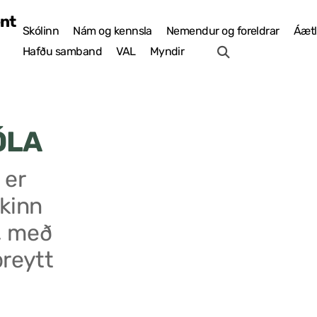
Skólinn
Nám og kennsla
Nemendur og foreldrar
Áætl
Hafðu samband
VAL
Myndir
ÓLA
 er
kinn
, með
breytt