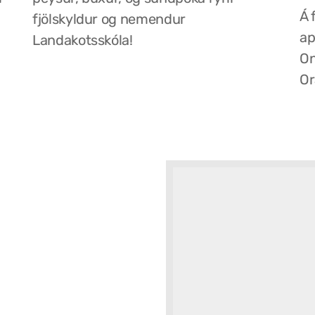
Á 
fjölskyldur og nemendur
ap
Landakotsskóla!
On
Or