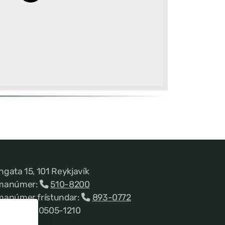
ngata 15, 101 Reykjavík
manúmer:
510-8200
manúmer frístundar:
893-0772
nnitala 660505-1210