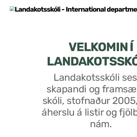
VELKOMIN Í
LANDAKOTSSK
Landakotsskóli ses
skapandi og framsæ
skóli, stofnaður 2005
áherslu á listir og fjöl
nám.