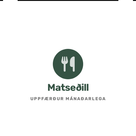
Matseðill
UPPFÆRÐUR MÁNAÐARLEGA