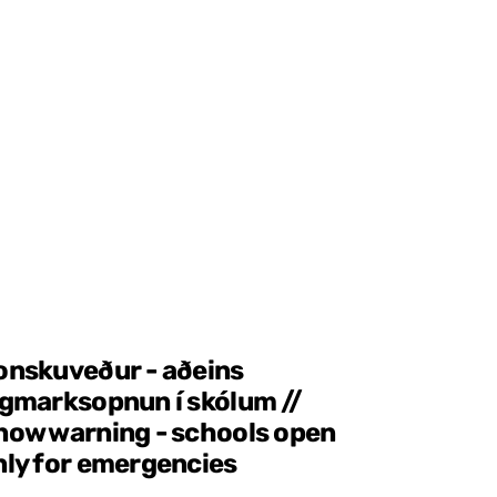
onskuveður - aðeins
ágmarksopnun í skólum //
now warning - schools open
nly for emergencies