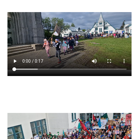
Stjórnendateymi
Skólareglur
Starfsáætlun
Frístund
Upplýsingar um innritun
Skólagjöld
Námsmat
Læsi