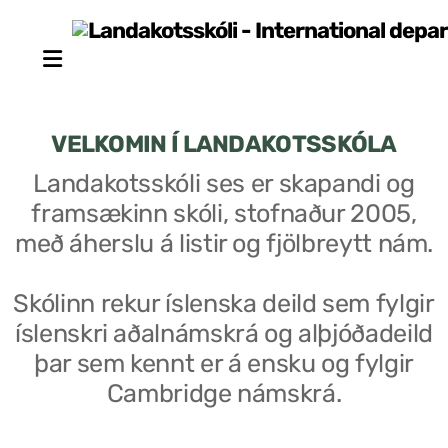
VELKOMIN Í LANDAKOTSSKÓLA
Landakotsskóli ses er skapandi og
framsækinn skóli, stofnaður 2005,
Stjórn sjálfseignarstofnunar
með áherslu á listir og fjölbreytt nám.
Um skólann
Skólinn rekur íslenska deild sem fylgir
Skólaráð
íslenskri aðalnámskrá og alþjóðadeild
Fundargerðir skólaráðs
þar sem kennt er á ensku og fylgir
Cambridge námskrá.
Starfsfólk
Starfslýsingar