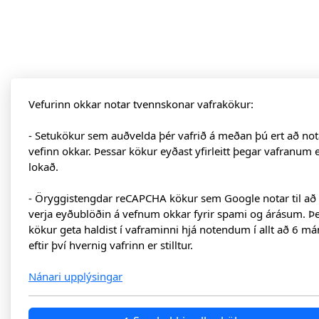
Vefurinn okkar notar tvennskonar vafrakökur:
- Setukökur sem auðvelda þér vafrið á meðan þú ert að not
vefinn okkar. Þessar kökur eyðast yfirleitt þegar vafranum 
lokað.
- Öryggistengdar reCAPCHA kökur sem Google notar til að
verja eyðublöðin á vefnum okkar fyrir spami og árásum. Þ
kökur geta haldist í vaframinni hjá notendum í allt að 6 má
eftir því hvernig vafrinn er stilltur.
Nánari upplýsingar