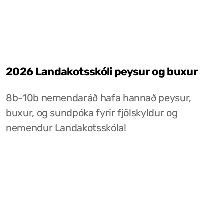
2026 Landakotsskóli peysur og buxur
8b-10b nemendaráð hafa hannað peysur,
buxur, og sundpóka fyrir fjölskyldur og
nemendur Landakotsskóla!