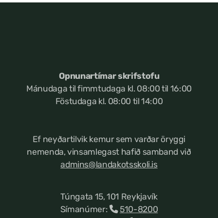
Opnunartímar skrifstofu
Mánudaga til fimmtudaga kl. 08:00 til 16:00
Föstudaga kl. 08:00 til 14:00
Ef neyðartilvik kemur
sem varðar öryggi
nemenda, vinsamlegast hafið samband við
admins@landakotsskoli.is
Túngata 15, 101 Reykjavík
Símanúmer:
510-8200