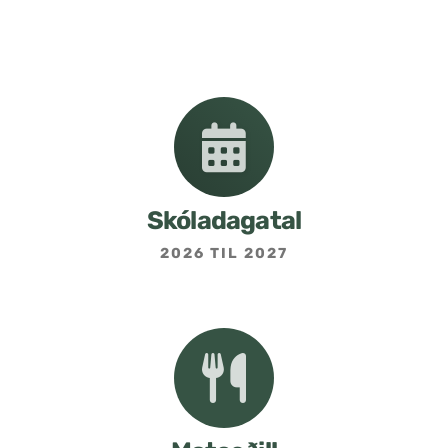
Nemendafélag
Bekkjarfulltrúar
Samstarf heimilis og skóla
Áætlanir og stefnur
Skóladagatal
2026 TIL 2027
Fréttabréf frá skólastjóra
Allar fréttir