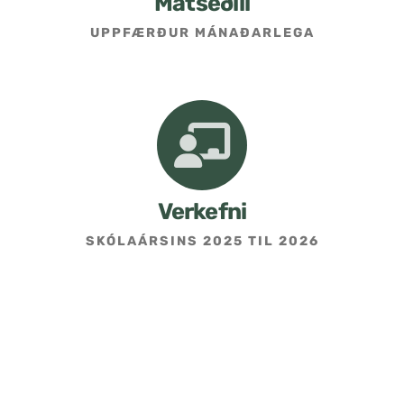
Matseðill
UPPFÆRÐUR MÁNAÐARLEGA
Umsókn um skólavist
Hafðu samband
Kennarasíða
Verkefni
SKÓLAÁRSINS 2025 TIL 2026