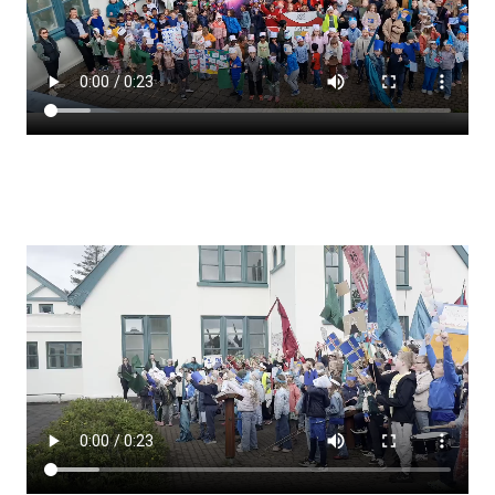
Lestrarheftin
Náms- og kennsluáætlanir
Námsráðgjafi
Samsöngur
Stoðþjónusta
Stundaskrár
Valgreinar
Umsókn um val utanskóla
Foreldrafélag