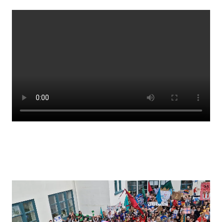
Stjórnendateymi
Skólareglur
Starfsáætlun
Frístund
Upplýsingar um innritun
Skólagjöld
Námsmat
Læsi