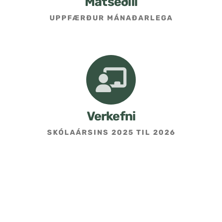
Matseðill
UPPFÆRÐUR MÁNAÐARLEGA
Umsókn um skólavist
Hafðu samband
Kennarasíða
Verkefni
SKÓLAÁRSINS 2025 TIL 2026