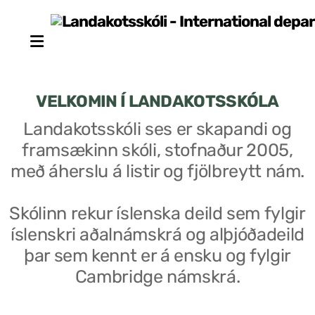
VELKOMIN Í LANDAKOTSSKÓLA
Landakotsskóli ses er skapandi og
framsækinn skóli, stofnaður 2005,
Stjórn sjálfseignarstofnunar
með áherslu á listir og fjölbreytt nám.
Um skólann
Skólinn rekur íslenska deild sem fylgir
Skólaráð
íslenskri aðalnámskrá og alþjóðadeild
Fundargerðir skólaráðs
þar sem kennt er á ensku og fylgir
Cambridge námskrá.
Starfsfólk
Starfslýsingar