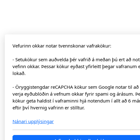
Vefurinn okkar notar tvennskonar vafrakökur:
- Setukökur sem auðvelda þér vafrið á meðan þú ert að not
vefinn okkar. Þessar kökur eyðast yfirleitt þegar vafranum 
lokað.
- Öryggistengdar reCAPCHA kökur sem Google notar til að
verja eyðublöðin á vefnum okkar fyrir spami og árásum. Þ
kökur geta haldist í vaframinni hjá notendum í allt að 6 má
eftir því hvernig vafrinn er stilltur.
Nánari upplýsingar