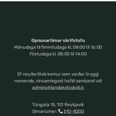
Opnunartímar skrifstofu
Mánudaga til fimmtudaga kl. 08:00 til 16:00
Föstudaga kl. 08:00 til 14:00
Ef neyðartilvik kemur
sem varðar öryggi
nemenda, vinsamlegast hafið samband við
admins@landakotsskoli.is
Túngata 15, 101 Reykjavík
Símanúmer:
510-8200