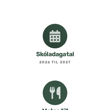
Nemendafélag
Bekkjarfulltrúar
Samstarf heimilis og skóla
Áætlanir og stefnur
Skóladagatal
2026 TIL 2027
Fréttabréf frá skólastjóra
Allar fréttir