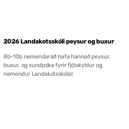
2026 Landakotsskóli peysur og buxur
8b-10b nemendaráð hafa hannað peysur,
buxur, og sundpóka fyrir fjölskyldur og
nemendur Landakotsskóla!