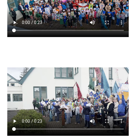
Lestrarheftin
Náms- og kennsluáætlanir
Námsráðgjafi
Samsöngur
Stoðþjónusta
Stundaskrár
Valgreinar
Umsókn um val utanskóla
Foreldrafélag