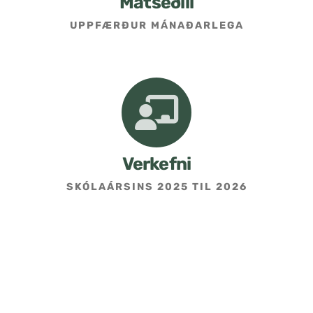
Matseðill
UPPFÆRÐUR MÁNAÐARLEGA
Umsókn um skólavist
Hafðu samband
Kennarasíða
Verkefni
SKÓLAÁRSINS 2025 TIL 2026