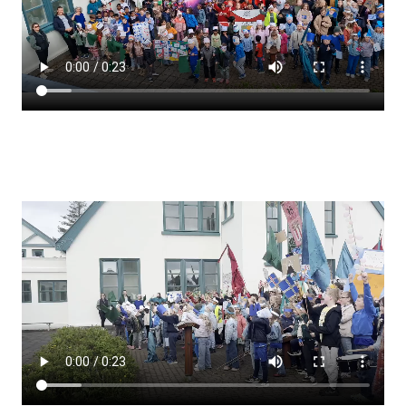
Lestrarheftin
Náms- og kennsluáætlanir
Námsráðgjafi
Samsöngur
Stoðþjónusta
Stundaskrár
Valgreinar
Umsókn um val utanskóla
Foreldrafélag