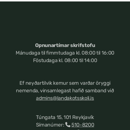
Opnunartímar skrifstofu
Mánudaga til fimmtudaga kl. 08:00 til 16:00
Föstudaga kl. 08:00 til 14:00
Ef neyðartilvik kemur
sem varðar öryggi
nemenda, vinsamlegast hafið samband við
admins@landakotsskoli.is
Túngata 15, 101 Reykjavík
Símanúmer:
510-8200