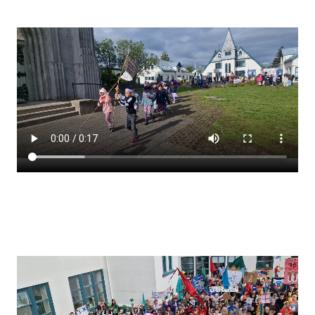
Stjórnendateymi
Skólareglur
Starfsáætlun
Frístund
Upplýsingar um innritun
Skólagjöld
Námsmat
Læsi