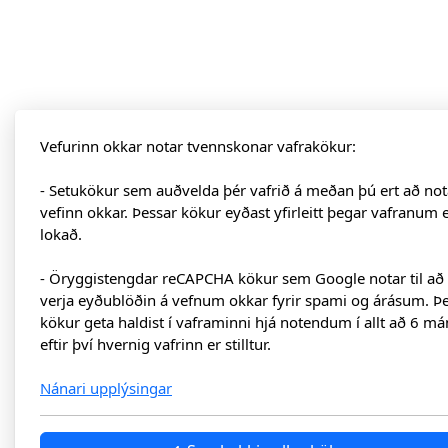
Vefurinn okkar notar tvennskonar vafrakökur:
- Setukökur sem auðvelda þér vafrið á meðan þú ert að not
vefinn okkar. Þessar kökur eyðast yfirleitt þegar vafranum 
lokað.
- Öryggistengdar reCAPCHA kökur sem Google notar til að
verja eyðublöðin á vefnum okkar fyrir spami og árásum. Þ
kökur geta haldist í vaframinni hjá notendum í allt að 6 má
eftir því hvernig vafrinn er stilltur.
Nánari upplýsingar