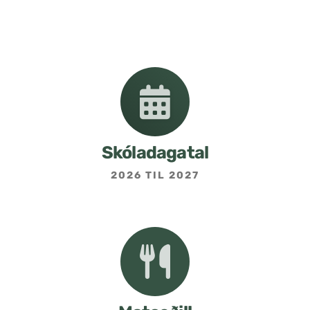
Nemendafélag
Bekkjarfulltrúar
Samstarf heimilis og skóla
Áætlanir og stefnur
Skóladagatal
2026 TIL 2027
Fréttabréf frá skólastjóra
Allar fréttir