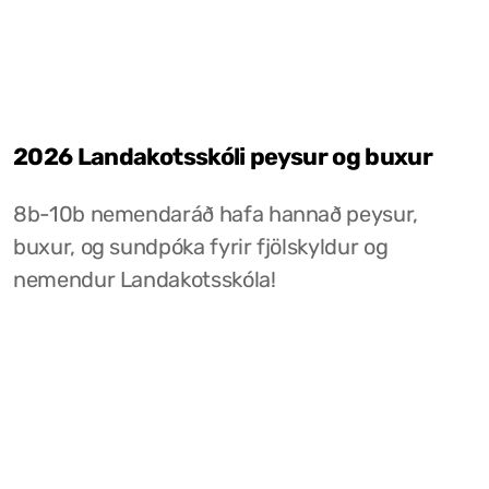
2026 Landakotsskóli peysur og buxur
8b-10b nemendaráð hafa hannað peysur,
buxur, og sundpóka fyrir fjölskyldur og
nemendur Landakotsskóla!