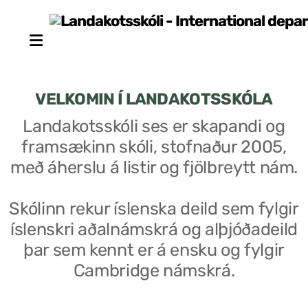
VELKOMIN Í LANDAKOTSSKÓLA
Landakotsskóli ses er skapandi og
framsækinn skóli, stofnaður 2005,
Stjórn sjálfseignarstofnunar
með áherslu á listir og fjölbreytt nám.
Um skólann
Skólinn rekur íslenska deild sem fylgir
Skólaráð
íslenskri aðalnámskrá og alþjóðadeild
Fundargerðir skólaráðs
þar sem kennt er á ensku og fylgir
Cambridge námskrá.
Starfsfólk
Starfslýsingar