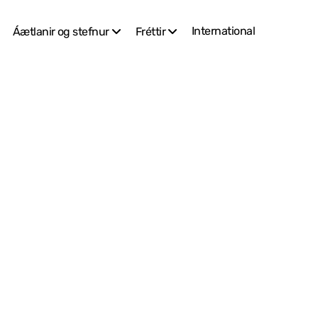
International
Áætlanir og stefnur
Fréttir