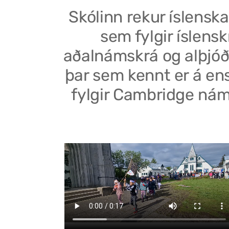
Skólinn rekur íslenska
sem fylgir íslensk
aðalnámskrá og alþjóð
þar sem kennt er á en
fylgir Cambridge nám