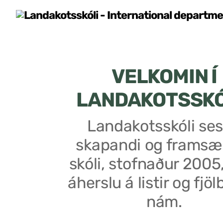
VELKOMIN Í
LANDAKOTSSK
Landakotsskóli ses
skapandi og framsæ
skóli, stofnaður 2005
áherslu á listir og fjöl
nám.