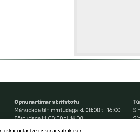
Opnunartímar skrifstofu
Tú
Mánudaga til fimmtudaga kl. 08:00 til 16:00
Sí
Föstudaga kl. 08:00 til 14:00
Sí
Ke
n okkar notar tvennskonar vafrakökur: