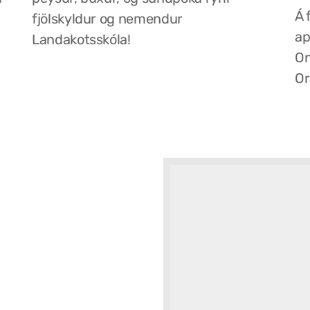
Á 
fjölskyldur og nemendur
ap
Landakotsskóla!
On
Or