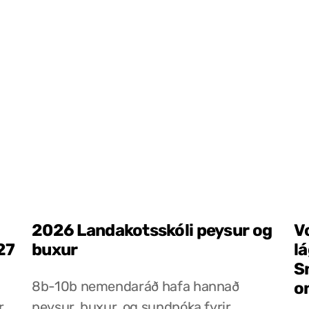
2026 Landakotsskóli peysur og
V
27
buxur
l
S
8b-10b nemendaráð hafa hannað
o
r
peysur, buxur, og sundpóka fyrir