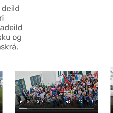
 deild
ri
adeild
sku og
skrá.