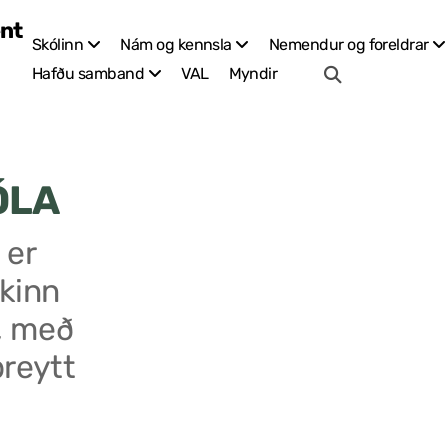
Skólinn
Nám og kennsla
Nemendur og foreldrar
VAL
Myndir
Hafðu samband
ÓLA
 er
kinn
, með
breytt