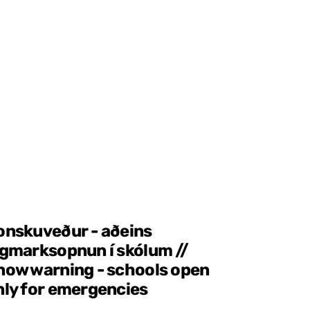
onskuveður - aðeins
ágmarksopnun í skólum //
now warning - schools open
nly for emergencies