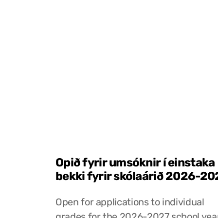
Opið fyrir umsóknir í einstaka
bekki fyrir skólaárið 2026-20
Open for applications to individual
grades for the 2026-2027 school yea