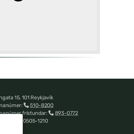
ngata 15, 101 Reykjavík
manúmer:
510-8200
manúmer frístundar:
893-0772
nnitala 660505-1210