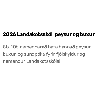
2026 Landakotsskóli peysur og buxur
8b-10b nemendaráð hafa hannað peysur,
buxur, og sundpóka fyrir fjölskyldur og
nemendur Landakotsskóla!