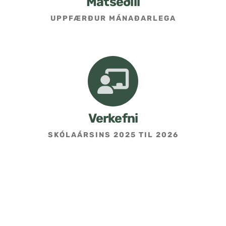
Matseðill
UPPFÆRÐUR MÁNAÐARLEGA
Umsókn um skólavist
Hafðu samband
Kennarasíða
Verkefni
SKÓLAÁRSINS 2025 TIL 2026