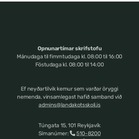
Opnunartímar skrifstofu
Mánudaga til fimmtudaga kl. 08:00 til 16:00
Föstudaga kl. 08:00 til 14:00
Ef neyðartilvik kemur
sem varðar öryggi
nemenda, vinsamlegast hafið samband við
admins@landakotsskoli.is
Túngata 15, 101 Reykjavík
Símanúmer:
510-8200