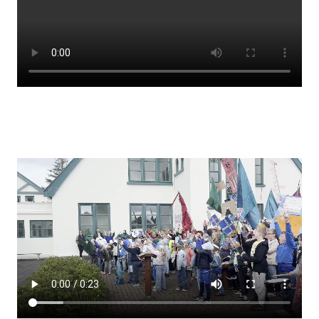
Lestrarheftin
Náms- og kennsluáætlanir
Námsráðgjafi
Samsöngur
Stoðþjónusta
Stundaskrár
Valgreinar
Umsókn um val utanskóla
Foreldrafélag