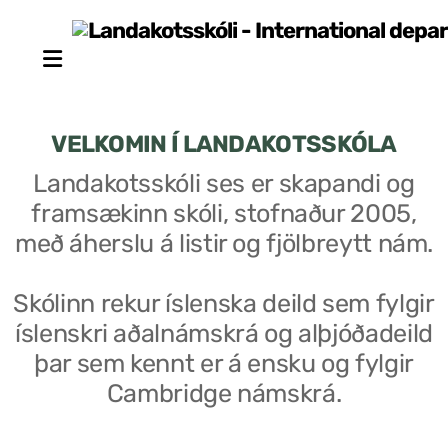
VELKOMIN Í LANDAKOTSSKÓLA
Landakotsskóli ses er skapandi og
framsækinn skóli, stofnaður 2005,
Stjórn sjálfseignarstofnunar
með áherslu á listir og fjölbreytt nám.
Um skólann
Skólinn rekur íslenska deild sem fylgir
Skólaráð
íslenskri aðalnámskrá og alþjóðadeild
Fundargerðir skólaráðs
þar sem kennt er á ensku og fylgir
Cambridge námskrá.
Starfsfólk
Starfslýsingar