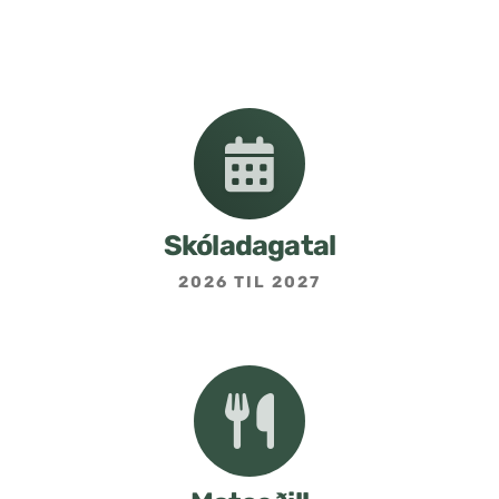
Nemendafélag
Bekkjarfulltrúar
Samstarf heimilis og skóla
Áætlanir og stefnur
Skóladagatal
2026 TIL 2027
Fréttabréf frá skólastjóra
Allar fréttir