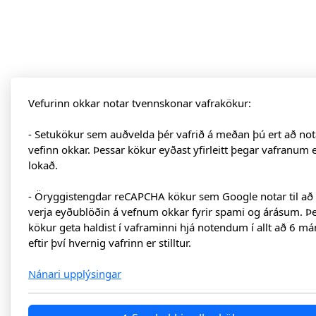
Vefurinn okkar notar tvennskonar vafrakökur:
- Setukökur sem auðvelda þér vafrið á meðan þú ert að not
vefinn okkar. Þessar kökur eyðast yfirleitt þegar vafranum 
lokað.
- Öryggistengdar reCAPCHA kökur sem Google notar til að
verja eyðublöðin á vefnum okkar fyrir spami og árásum. Þ
kökur geta haldist í vaframinni hjá notendum í allt að 6 má
eftir því hvernig vafrinn er stilltur.
Nánari upplýsingar