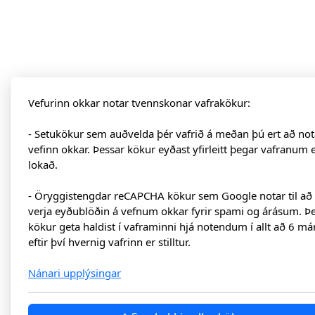
Vefurinn okkar notar tvennskonar vafrakökur:
- Setukökur sem auðvelda þér vafrið á meðan þú ert að not
vefinn okkar. Þessar kökur eyðast yfirleitt þegar vafranum 
lokað.
- Öryggistengdar reCAPCHA kökur sem Google notar til að
verja eyðublöðin á vefnum okkar fyrir spami og árásum. Þ
kökur geta haldist í vaframinni hjá notendum í allt að 6 má
eftir því hvernig vafrinn er stilltur.
Nánari upplýsingar