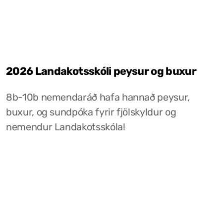
2026 Landakotsskóli peysur og buxur
8b-10b nemendaráð hafa hannað peysur,
buxur, og sundpóka fyrir fjölskyldur og
nemendur Landakotsskóla!