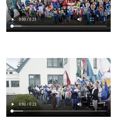
Lestrarheftin
Náms- og kennsluáætlanir
Námsráðgjafi
Samsöngur
Stoðþjónusta
Stundaskrár
Valgreinar
Umsókn um val utanskóla
Foreldrafélag