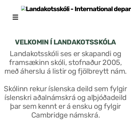
VELKOMIN Í LANDAKOTSSKÓLA
Landakotsskóli ses er skapandi og
framsækinn skóli, stofnaður 2005,
Stjórn sjálfseignarstofnunar
með áherslu á listir og fjölbreytt nám.
Um skólann
Skólinn rekur íslenska deild sem fylgir
Skólaráð
íslenskri aðalnámskrá og alþjóðadeild
Fundargerðir skólaráðs
þar sem kennt er á ensku og fylgir
Cambridge námskrá.
Starfsfólk
Starfslýsingar