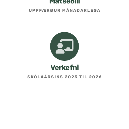
Matseðill
UPPFÆRÐUR MÁNAÐARLEGA
Umsókn um skólavist
Hafðu samband
Kennarasíða
Verkefni
SKÓLAÁRSINS 2025 TIL 2026