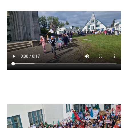
Stjórnendateymi
Skólareglur
Starfsáætlun
Frístund
Upplýsingar um innritun
Skólagjöld
Námsmat
Læsi