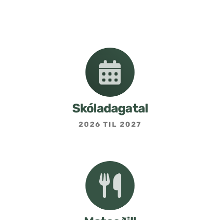
Nemendafélag
Bekkjarfulltrúar
Samstarf heimilis og skóla
Áætlanir og stefnur
Skóladagatal
2026 TIL 2027
Fréttabréf frá skólastjóra
Allar fréttir