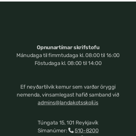
Opnunartímar skrifstofu
Mánudaga til fimmtudaga kl. 08:00 til 16:00
Föstudaga kl. 08:00 til 14:00
Ef neyðartilvik kemur
sem varðar öryggi
nemenda, vinsamlegast hafið samband við
admins@landakotsskoli.is
Túngata 15, 101 Reykjavík
Símanúmer:
510-8200