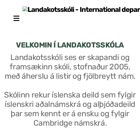
VELKOMIN Í LANDAKOTSSKÓLA
Landakotsskóli ses er skapandi og
framsækinn skóli, stofnaður 2005,
Stjórn sjálfseignarstofnunar
með áherslu á listir og fjölbreytt nám.
Um skólann
Skólinn rekur íslenska deild sem fylgir
Skólaráð
íslenskri aðalnámskrá og alþjóðadeild
Fundargerðir skólaráðs
þar sem kennt er á ensku og fylgir
Cambridge námskrá.
Starfsfólk
Starfslýsingar