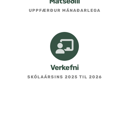
Matseðill
UPPFÆRÐUR MÁNAÐARLEGA
Umsókn um skólavist
Hafðu samband
Kennarasíða
Verkefni
SKÓLAÁRSINS 2025 TIL 2026