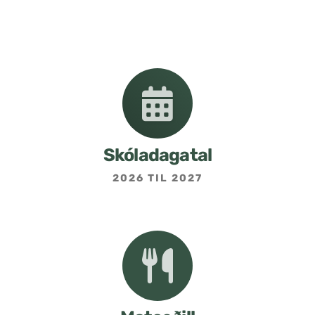
Nemendafélag
Bekkjarfulltrúar
Samstarf heimilis og skóla
Áætlanir og stefnur
Skóladagatal
2026 TIL 2027
Fréttabréf frá skólastjóra
Allar fréttir