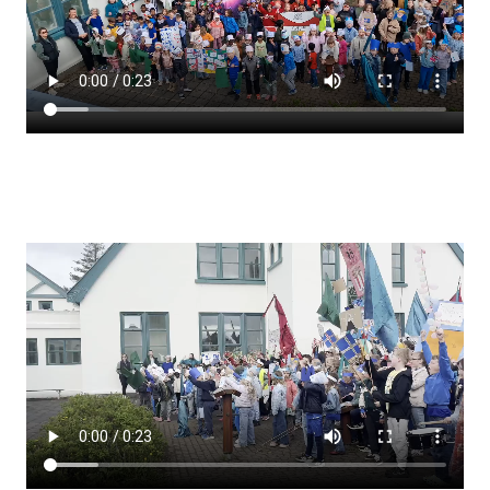
Lestrarheftin
Náms- og kennsluáætlanir
Námsráðgjafi
Samsöngur
Stoðþjónusta
Stundaskrár
Valgreinar
Umsókn um val utanskóla
Foreldrafélag