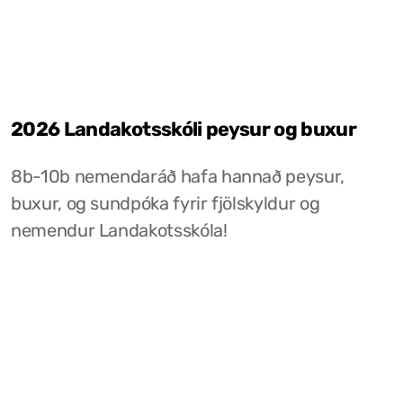
2026 Landakotsskóli peysur og buxur
8b-10b nemendaráð hafa hannað peysur,
buxur, og sundpóka fyrir fjölskyldur og
nemendur Landakotsskóla!