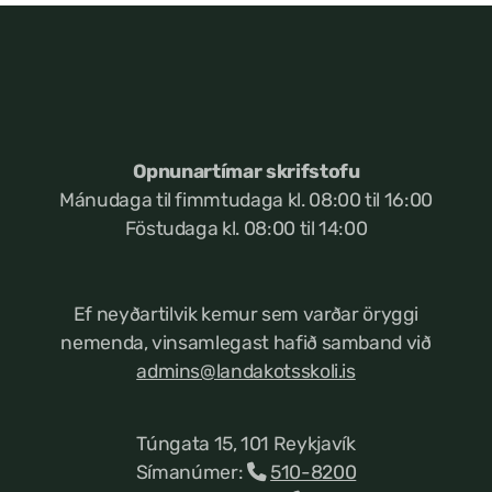
Opnunartímar skrifstofu
Mánudaga til fimmtudaga kl. 08:00 til 16:00
Föstudaga kl. 08:00 til 14:00
Ef neyðartilvik kemur
sem varðar öryggi
nemenda, vinsamlegast hafið samband við
admins@landakotsskoli.is
Túngata 15, 101 Reykjavík
Símanúmer:
510-8200