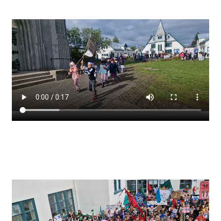
Stjórnendateymi
Skólareglur
Starfsáætlun
Frístund
Upplýsingar um innritun
Skólagjöld
Námsmat
Læsi