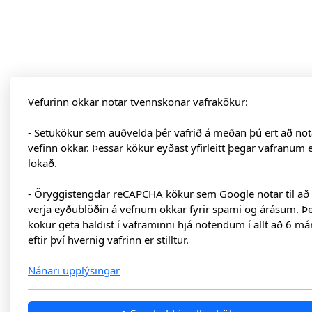
Vefurinn okkar notar tvennskonar vafrakökur:
- Setukökur sem auðvelda þér vafrið á meðan þú ert að not
vefinn okkar. Þessar kökur eyðast yfirleitt þegar vafranum 
lokað.
- Öryggistengdar reCAPCHA kökur sem Google notar til að
verja eyðublöðin á vefnum okkar fyrir spami og árásum. Þ
kökur geta haldist í vaframinni hjá notendum í allt að 6 má
eftir því hvernig vafrinn er stilltur.
Nánari upplýsingar