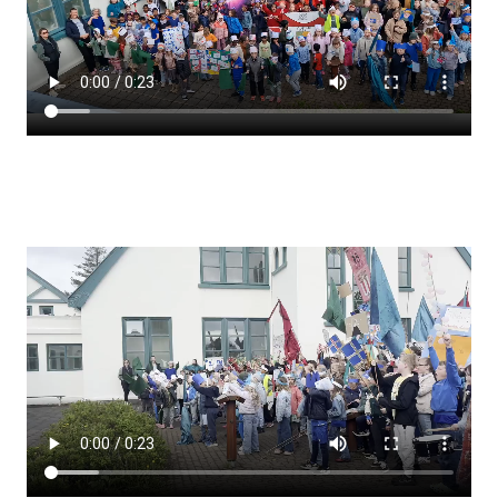
Lestrarheftin
Náms- og kennsluáætlanir
Námsráðgjafi
Samsöngur
Stoðþjónusta
Stundaskrár
Valgreinar
Umsókn um val utanskóla
Foreldrafélag