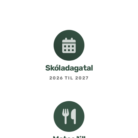
Nemendafélag
Bekkjarfulltrúar
Samstarf heimilis og skóla
Áætlanir og stefnur
Skóladagatal
2026 TIL 2027
Fréttabréf frá skólastjóra
Allar fréttir