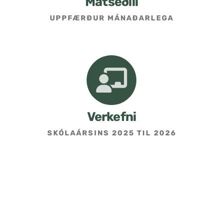
Matseðill
UPPFÆRÐUR MÁNAÐARLEGA
Umsókn um skólavist
Hafðu samband
Kennarasíða
Verkefni
SKÓLAÁRSINS 2025 TIL 2026