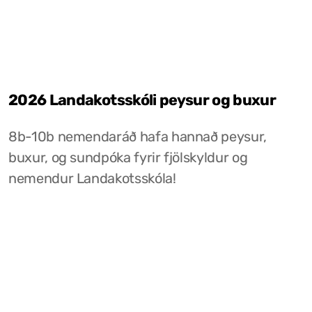
2026 Landakotsskóli peysur og buxur
8b-10b nemendaráð hafa hannað peysur,
buxur, og sundpóka fyrir fjölskyldur og
nemendur Landakotsskóla!