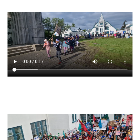
Stjórnendateymi
Skólareglur
Starfsáætlun
Frístund
Upplýsingar um innritun
Skólagjöld
Námsmat
Læsi