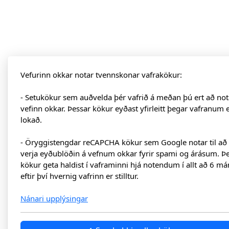
Vefurinn okkar notar tvennskonar vafrakökur:
- Setukökur sem auðvelda þér vafrið á meðan þú ert að not
vefinn okkar. Þessar kökur eyðast yfirleitt þegar vafranum 
lokað.
- Öryggistengdar reCAPCHA kökur sem Google notar til að
verja eyðublöðin á vefnum okkar fyrir spami og árásum. Þ
kökur geta haldist í vaframinni hjá notendum í allt að 6 má
eftir því hvernig vafrinn er stilltur.
Nánari upplýsingar