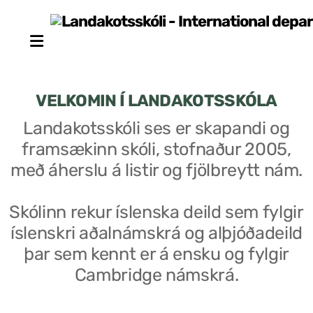
VELKOMIN Í LANDAKOTSSKÓLA
Landakotsskóli ses er skapandi og
framsækinn skóli, stofnaður 2005,
Stjórn sjálfseignarstofnunar
með áherslu á listir og fjölbreytt nám.
Um skólann
Skólinn rekur íslenska deild sem fylgir
Skólaráð
íslenskri aðalnámskrá og alþjóðadeild
Fundargerðir skólaráðs
þar sem kennt er á ensku og fylgir
Cambridge námskrá.
Starfsfólk
Starfslýsingar