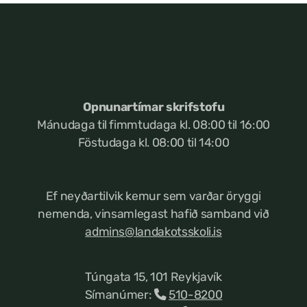
Opnunartímar skrifstofu
Mánudaga til fimmtudaga kl. 08:00 til 16:00
Föstudaga kl. 08:00 til 14:00
Ef neyðartilvik kemur
sem varðar öryggi
nemenda, vinsamlegast hafið samband við
admins@landakotsskoli.is
Túngata 15, 101 Reykjavík
Símanúmer:
510-8200