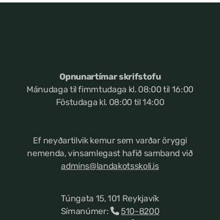
Opnunartímar skrifstofu
Mánudaga til fimmtudaga kl. 08:00 til 16:00
Föstudaga kl. 08:00 til 14:00
Ef neyðartilvik kemur
sem varðar öryggi
nemenda, vinsamlegast hafið samband við
admins@landakotsskoli.is
Túngata 15, 101 Reykjavík
Símanúmer:
510-8200