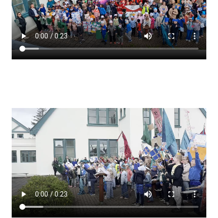
Lestrarheftin
Náms- og kennsluáætlanir
Námsráðgjafi
Samsöngur
Stoðþjónusta
Stundaskrár
Valgreinar
Umsókn um val utanskóla
Foreldrafélag