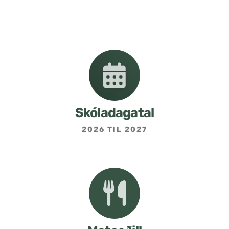
Nemendafélag
Bekkjarfulltrúar
Samstarf heimilis og skóla
Áætlanir og stefnur
Skóladagatal
2026 TIL 2027
Fréttabréf frá skólastjóra
Allar fréttir