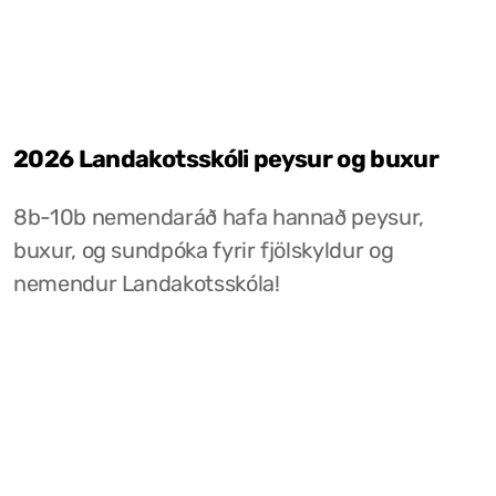
2026 Landakotsskóli peysur og buxur
8b-10b nemendaráð hafa hannað peysur,
buxur, og sundpóka fyrir fjölskyldur og
nemendur Landakotsskóla!