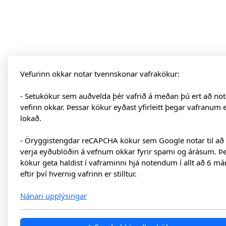
Vefurinn okkar notar tvennskonar vafrakökur:
- Setukökur sem auðvelda þér vafrið á meðan þú ert að not
vefinn okkar. Þessar kökur eyðast yfirleitt þegar vafranum 
lokað.
- Öryggistengdar reCAPCHA kökur sem Google notar til að
verja eyðublöðin á vefnum okkar fyrir spami og árásum. Þ
kökur geta haldist í vaframinni hjá notendum í allt að 6 má
eftir því hvernig vafrinn er stilltur.
Nánari upplýsingar