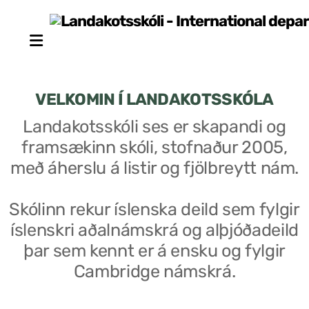
VELKOMIN Í LANDAKOTSSKÓLA
Landakotsskóli ses er skapandi og
framsækinn skóli, stofnaður 2005,
Stjórn sjálfseignarstofnunar
með áherslu á listir og fjölbreytt nám.
Um skólann
Skólinn rekur íslenska deild sem fylgir
Skólaráð
íslenskri aðalnámskrá og alþjóðadeild
Fundargerðir skólaráðs
þar sem kennt er á ensku og fylgir
Cambridge námskrá.
Starfsfólk
Starfslýsingar