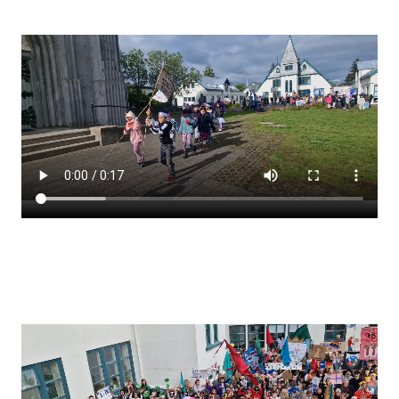
Stjórnendateymi
Skólareglur
Starfsáætlun
Frístund
Upplýsingar um innritun
Skólagjöld
Námsmat
Læsi