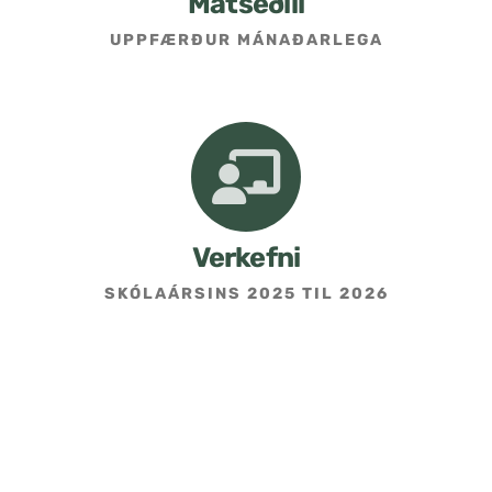
Matseðill
UPPFÆRÐUR MÁNAÐARLEGA
Umsókn um skólavist
Hafðu samband
Kennarasíða
Verkefni
SKÓLAÁRSINS 2025 TIL 2026