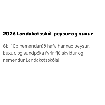
2026 Landakotsskóli peysur og buxur
8b-10b nemendaráð hafa hannað peysur,
buxur, og sundpóka fyrir fjölskyldur og
nemendur Landakotsskóla!