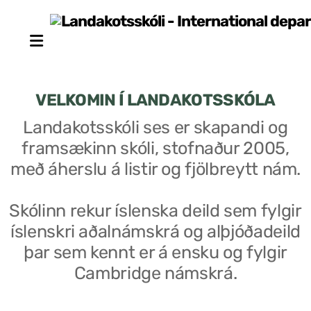
VELKOMIN Í LANDAKOTSSKÓLA
Landakotsskóli ses er skapandi og
framsækinn skóli, stofnaður 2005,
Stjórn sjálfseignarstofnunar
með áherslu á listir og fjölbreytt nám.
Um skólann
Skólinn rekur íslenska deild sem fylgir
Skólaráð
íslenskri aðalnámskrá og alþjóðadeild
Fundargerðir skólaráðs
þar sem kennt er á ensku og fylgir
Cambridge námskrá.
Starfsfólk
Starfslýsingar