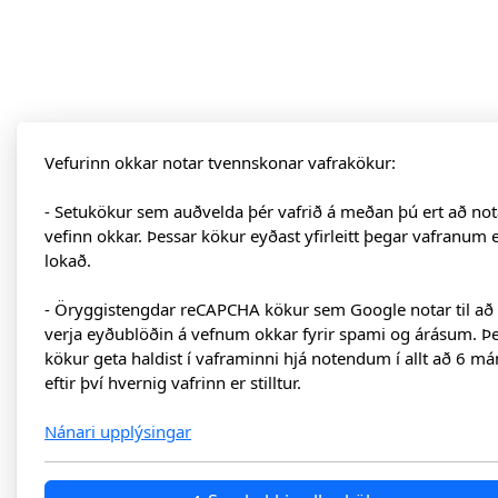
Vefurinn okkar notar tvennskonar vafrakökur:
- Setukökur sem auðvelda þér vafrið á meðan þú ert að not
vefinn okkar. Þessar kökur eyðast yfirleitt þegar vafranum 
lokað.
- Öryggistengdar reCAPCHA kökur sem Google notar til að
verja eyðublöðin á vefnum okkar fyrir spami og árásum. Þ
kökur geta haldist í vaframinni hjá notendum í allt að 6 má
eftir því hvernig vafrinn er stilltur.
Nánari upplýsingar