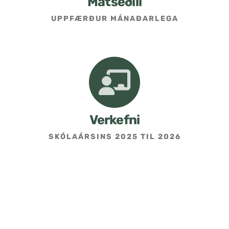
Matseðill
UPPFÆRÐUR MÁNAÐARLEGA
Umsókn um skólavist
Hafðu samband
Kennarasíða
Verkefni
SKÓLAÁRSINS 2025 TIL 2026