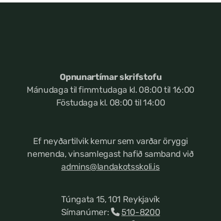
Opnunartímar skrifstofu
Mánudaga til fimmtudaga kl. 08:00 til 16:00
Föstudaga kl. 08:00 til 14:00
Ef neyðartilvik kemur
sem varðar öryggi
nemenda, vinsamlegast hafið samband við
admins@landakotsskoli.is
Túngata 15, 101 Reykjavík
Símanúmer:
510-8200