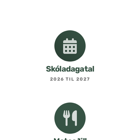
Nemendafélag
Bekkjarfulltrúar
Samstarf heimilis og skóla
Áætlanir og stefnur
Skóladagatal
2026 TIL 2027
Fréttabréf frá skólastjóra
Allar fréttir