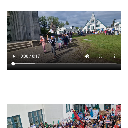
Stjórnendateymi
Skólareglur
Starfsáætlun
Frístund
Upplýsingar um innritun
Skólagjöld
Námsmat
Læsi