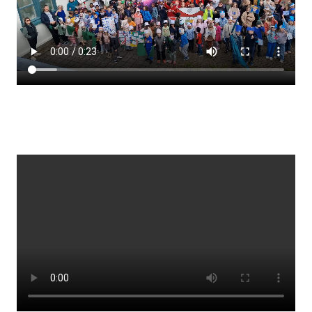
Lestrarheftin
Náms- og kennsluáætlanir
Námsráðgjafi
Samsöngur
Stoðþjónusta
Stundaskrár
Valgreinar
Umsókn um val utanskóla
Foreldrafélag